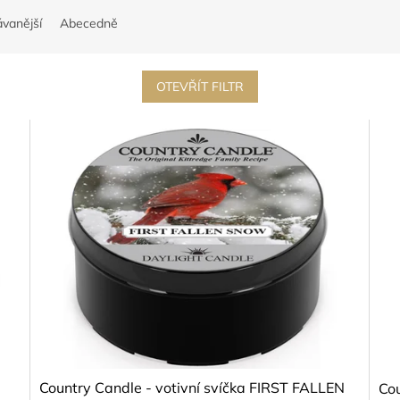
vanější
Abecedně
OTEVŘÍT FILTR
Country Candle - votivní svíčka FIRST FALLEN
Co