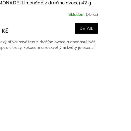
MONADE (Limonáda z dračího ovoce) 42 g
Skladem
(>5 ks)
DETAIL
 Kč
ický příval osvěžení z dračího ovoce a ananasu! Náš
ept s citrusy, kokosem a rozkvetlými květy je esencí
.