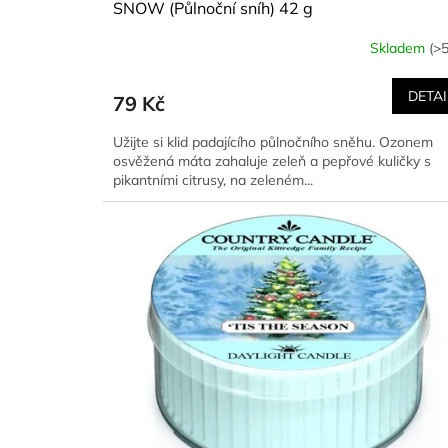
SNOW (Půlnoční sníh) 42 g
Skladem
(>5
DETAI
79 Kč
Užijte si klid padajícího půlnočního sněhu. Ozonem
osvěžená máta zahaluje zeleň a pepřové kuličky s
pikantními citrusy, na zeleném...