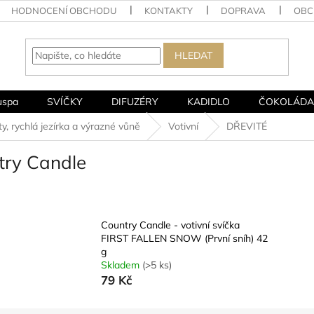
HODNOCENÍ OBCHODU
KONTAKTY
DOPRAVA
OBC
HLEDAT
uspa
SVÍČKY
DIFUZÉRY
KADIDLO
ČOKOLÁDA
rychlá jezírka a výrazné vůně
Votivní
DŘEVITÉ
try Candle
Country Candle - votivní svíčka
FIRST FALLEN SNOW (První sníh) 42
g
Skladem
(>5 ks)
79 Kč