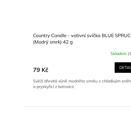
Country Candle - votivní svíčka BLUE SPRU
(Modrý smrk) 42 g
Skladem
(
Průměrné
hodnocení
produktu
DETAI
79 Kč
je
5,0
Svěží dřevitá vůně modrého smrku s chladivým sně
z
a pryskyřicí z borovice.
5
hvězdiček.
Z
á
p
a