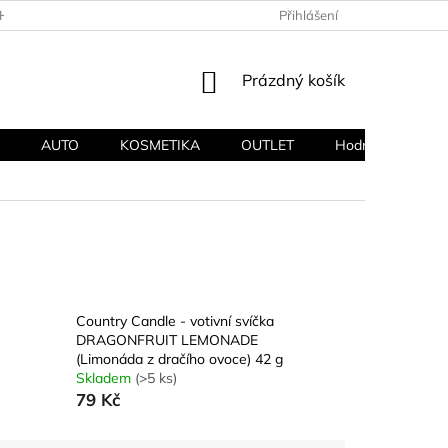
HODNÍ PODMÍNKY
PODMÍNKY OCHRANY OSOBNÍCH ÚDAJŮ
Přihlášení
NÁKUPNÍ
Prázdný košík
KOŠÍK
AUTO
KOSMETIKA
OUTLET
Hodnocení obcho
Country Candle - votivní svíčka
DRAGONFRUIT LEMONADE
(Limonáda z dračího ovoce) 42 g
Skladem
(>5 ks)
79 Kč