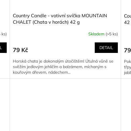
Country Candle - votivní svíčka MOUNTAIN
Cou
CHALET (Chata v horách) 42 g
42
 ks)
Skladem
(>5 ks)
L
DETAIL
79 Kč
79
Horská chata je dokonalým útočištěm! Útulná vůně se
Pokl
svěžím jedlovým jehličím a balzámem, míchaným s
třp
kouřovým dřevem, nádechem...
jab