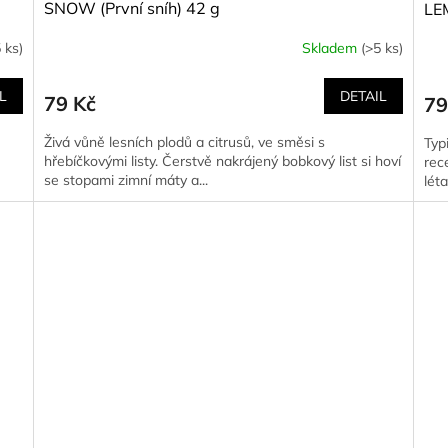
SNOW (První sníh) 42 g
LE
 ks)
Skladem
(>5 ks)
L
DETAIL
79 Kč
79
Živá vůně lesních plodů a citrusů, ve směsi s
Typ
hřebíčkovými listy. Čerstvě nakrájený bobkový list si hoví
rec
se stopami zimní máty a...
léta