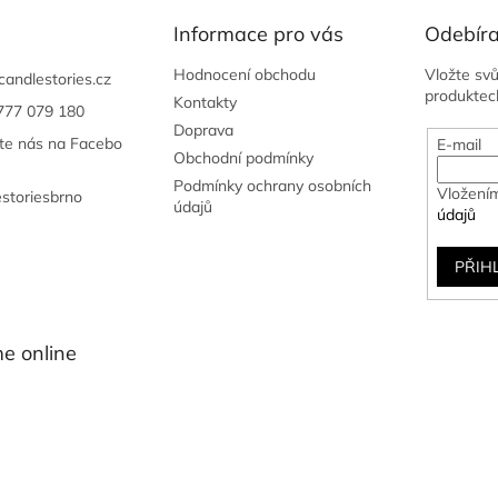
c
í
Informace pro vás
Odebíra
p
r
Hodnocení obchodu
Vložte sv
candlestories.cz
v
produktec
Kontakty
777 079 180
k
Doprava
y
jte nás na Facebo
E-mail
v
Obchodní podmínky
ý
Podmínky ochrany osobních
Vložením
estoriesbrno
p
údajů
údajů
i
s
u
PŘIH
e online