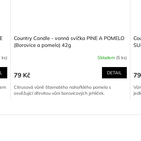
CE
Country Candle - vonná svíčka PINE A POMELO
Cou
(Borovice a pomelo) 42g
SUN
3 ks)
Skladem
(5 ks)
L
DETAIL
79 Kč
79
hem
Citrusová vůně šťavnatého nahořklého pomela s
Vůn
osvěžující dřevitou vůní borovicových jehliček.
jed
O
v
l
á
d
a