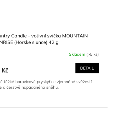
ntry Candle - votivní svíčka MOUNTAIN
RISE (Horské slunce) 42 g
Skladem
(>5 ks)
DETAIL
 Kč
ě těžké borovicové pryskyřice zjemněné svěžestí
le a čerstvě napadaného sněhu.