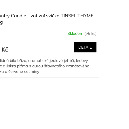
ntry Candle - votivní svíčka TINSEL THYME
 g
Skladem
(>5 ks)
DETAIL
 Kč
idná bílá bříza, aromatické jedlové jehličí, ledový
yt a jiskra pižma s aurou šťavnatého granátového
lka a červené cesmíny