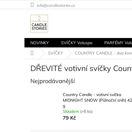
Přejít
info@candlestories.cz
na
obsah
NOVINKY
SVÍČKY Voluspa
PARFÉMY Vol
Domů
SVÍČKY
COUNTRY CANDLE - dva knoty, 
DŘEVITÉ votivní svíčky Coun
Nejprodávanější
Country Candle - votivní svíčka
MIDNIGHT SNOW (Půlnoční sníh) 42
g
Skladem
(>5 ks)
79 Kč