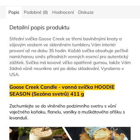
Popis
Podobné (8)
Hodnocení
Diskuze
Detailní popis produktu
Střední svíčka Goose Creek se třemi bavlněnými knoty a
sójovým voskem ve skleněném tumbleru Vám interiér
provoní až na dobu 35 hodin. Každá svíčka obsahuje pečlivě
namíchanou směs přírodních vonných esencí pro autentický
zážitek. Svíčka má kovové víčko opatřené gumou, takže Vám
žádná vůně neunikne ani po dobu skladování. Vyrobeno v
USA.
Goose Creek Candle - vonná svíčka HOODIE
SEASON (Sezóna svetrů) 411 g
Zachumlejte se do vlněného podzimního svetru s vůní
vaječného koňaku, flanelu, vanilky a muškátového oříšku s
levandulí.