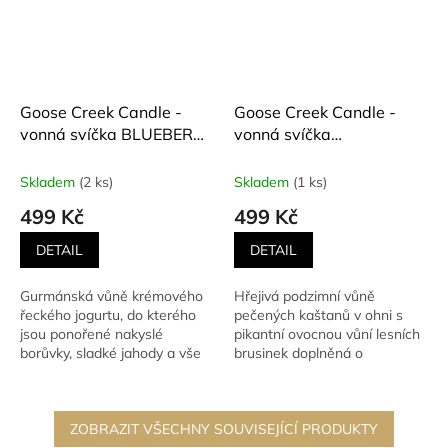
Goose Creek Candle -
Goose Creek Candle -
vonná svíčka BLUEBERRY
vonná svíčka
GREEK YOGURT
CRANBERRY &
(Borůvkový řecký jogurt)
CHESTNUT (Brusinky a
Skladem
(2 ks)
Skladem
(1 ks)
411 g
kaštan) 411 g
499 Kč
499 Kč
DETAIL
DETAIL
Gurmánská vůně krémového
Hřejivá podzimní vůně
řeckého jogurtu, do kterého
pečených kaštanů v ohni s
jsou ponořené nakyslé
pikantní ovocnou vůní lesních
borůvky, sladké jahody a vše
brusinek doplněná o
je zasypáno vanilkovým...
pomerančovou kůru a
karamel.
ZOBRAZIT VŠECHNY SOUVISEJÍCÍ PRODUKTY