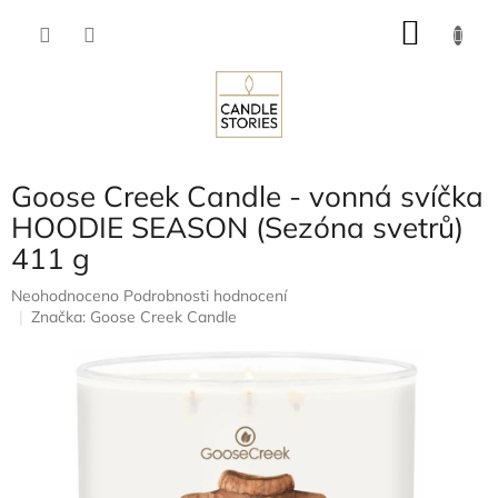
Přejít
NÁKU
na
obsah
KOŠÍK
Goose Creek Candle - vonná svíčka
HOODIE SEASON (Sezóna svetrů)
411 g
Průměrné
Neohodnoceno
Podrobnosti hodnocení
hodnocení
Značka:
Goose Creek Candle
produktu
je
0,0
z
5
hvězdiček.