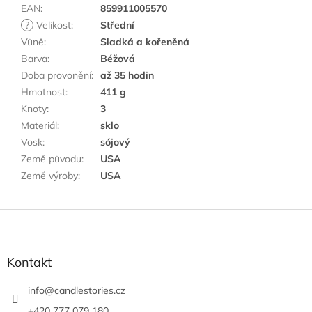
EAN
:
859911005570
?
Velikost
:
Střední
Vůně
:
Sladká a kořeněná
Barva
:
Béžová
Doba provonění
:
až 35 hodin
Hmotnost
:
411 g
Knoty
:
3
Materiál
:
sklo
Vosk
:
sójový
Země původu
:
USA
Země výroby
:
USA
Z
á
p
a
Kontakt
t
í
info
@
candlestories.cz
+420 777 079 180