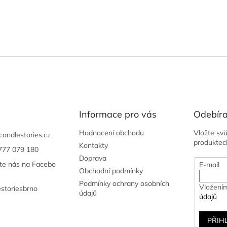
Informace pro vás
Odebíra
Hodnocení obchodu
Vložte sv
candlestories.cz
produktec
Kontakty
777 079 180
Doprava
jte nás na Facebo
E-mail
Obchodní podmínky
Podmínky ochrany osobních
Vložením
estoriesbrno
údajů
údajů
PŘIH