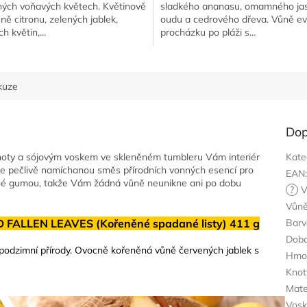
ých voňavých květech. Květinově
sladkého ananasu, omamného ja
ně citronu, zelených jablek,
oudu a cedrového dřeva. Vůně ev
h květin,...
procházku po pláži s...
kuze
Dop
noty a sójovým voskem ve skleněném tumbleru Vám interiér
Kate
je pečlivě namíchanou směs přírodních vonných esencí pro
EAN
ené gumou, takže Vám žádná vůně neunikne ani po dobu
?
V
Vůn
D FALLEN LEAVES (Kořeněné spadané listy) 411 g
Barv
Doba
podzimní přírody. Ovocně kořeněná vůně červených jablek s
Hmo
Knot
Mate
Vos