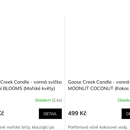
Creek Candle - vonná svíčka
Goose Creek Candle - vonná
 BLOOMS (Mořské květy)
MOONLIT COCONUT (Kokos
ozářený měsícem) 411 g
Skladem
(2 ks)
Sklad
Kč
499 Kč
DETAIL
D
ně mořské brízy, klouzající po
Parfémová vůně kokosové vody,