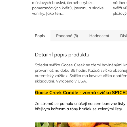
máslových broskví, černého rybízu,
nádhern
5
pomerančových květů, jasmínu a sladké
svěží vů
hvězdiček.
vanilky. Jako ten...
plážovýc
Popis
Podobné (8)
Hodnocení
Dis
Detailní popis produktu
Střední svíčka Goose Creek se třemi bavlněnými k
provoní až na dobu 35 hodin. Každá svíčka obsahu
autentický zážitek. Svíčka má kovové víčko opatř
skladování. Vyrobeno v USA.
Goose Creek Candle - vonná svíčka SPICE
Ze stromů se pomalu snášejí na zem barevné listy 
hřejivým kořením a tóny hrušek se zelenými listy.