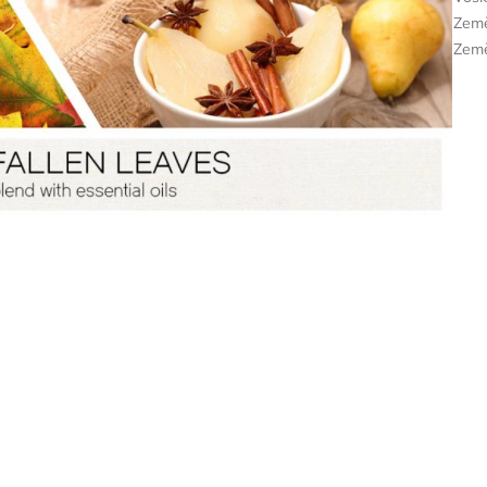
Zem
Země