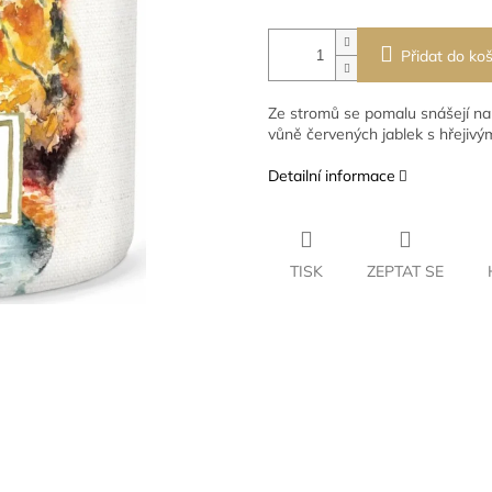
Přidat do koš
Ze stromů se pomalu snášejí na
vůně červených jablek s hřejivým
Detailní informace
TISK
ZEPTAT SE