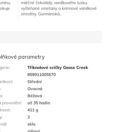
smínu,
mléčné čokolády, vanilkového lusku,
okuje
vyšlehané smetany a krémové vanilkové
zmrzliny. Gurmánská...
lňkové parametry
gorie
:
Tříknotové svíčky Goose Creek
:
859911005570
elikost
:
Střední
ě
:
Ovocná
a
:
Béžová
 provonění
:
až 35 hodin
tnost
:
411 g
y
:
3
riál
:
sklo
k
:
sójový