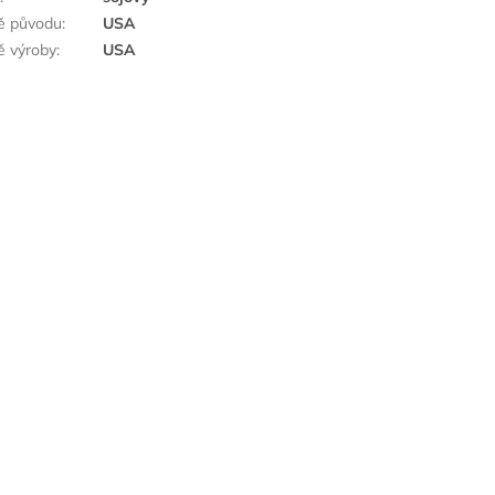
ě původu
:
USA
 výroby
:
USA