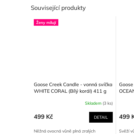
Související produkty
Ženy milují
Goose Creek Candle - vonná svíčka
Goose 
WHITE CORAL (Bílý korál) 411 g
OCEAN
411 g
Skladem
(3 ks)
Průměrné
hodnocení
produktu
499 Kč
499 
DETAIL
je
5,0
Něžná ovocná vůně plná zralých
Svěží vů
z