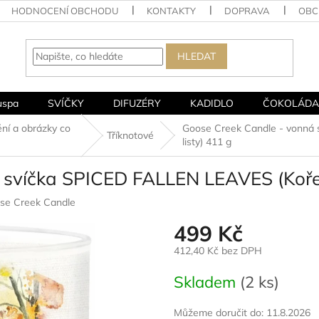
HODNOCENÍ OBCHODU
KONTAKTY
DOPRAVA
OBC
HLEDAT
uspa
SVÍČKY
DIFUZÉRY
KADIDLO
ČOKOLÁDA
ní a obrázky co
Goose Creek Candle - vonná
Tříknotové
listy) 411 g
 svíčka SPICED FALLEN LEAVES (Koře
se Creek Candle
499 Kč
412,40 Kč bez DPH
Měrná
Skladem
(2 ks)
cena:
Můžeme doručit do:
11.8.2026