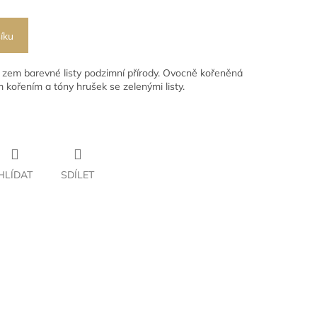
íku
 zem barevné listy podzimní přírody. Ovocně kořeněná
 kořením a tóny hrušek se zelenými listy.
HLÍDAT
SDÍLET