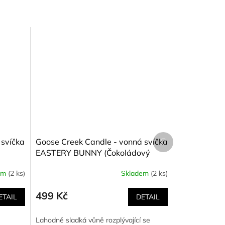
Další
 svíčka
Goose Creek Candle - vonná svíčka
produkt
EASTERY BUNNY (Čokoládový
zajíček) 411 g
em
(2 ks)
Skladem
(2 ks)
499 Kč
ETAIL
DETAIL
Lahodně sladká vůně rozplývající se