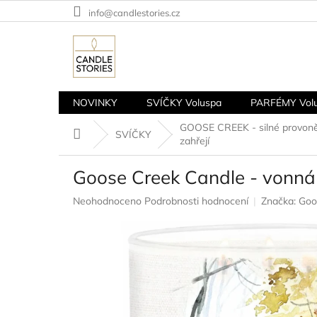
Přejít
info@candlestories.cz
na
obsah
NOVINKY
SVÍČKY Voluspa
PARFÉMY Vol
GOOSE CREEK - silné provoně
Domů
SVÍČKY
zahřejí
Goose Creek Candle - vonná
Průměrné
Neohodnoceno
Podrobnosti hodnocení
Značka:
Goo
hodnocení
produktu
je
0,0
z
5
hvězdiček.