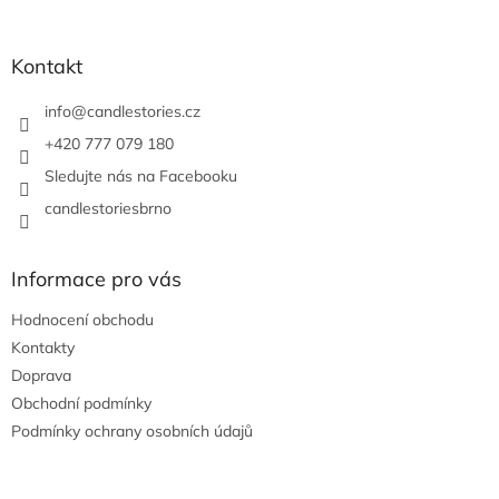
á
p
a
Kontakt
t
í
info
@
candlestories.cz
+420 777 079 180
Sledujte nás na Facebooku
candlestoriesbrno
Informace pro vás
Hodnocení obchodu
Kontakty
Doprava
Obchodní podmínky
Podmínky ochrany osobních údajů