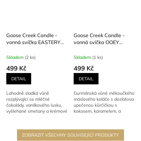
Goose Creek Candle -
Goose Creek Candle -
vonná svíčka EASTERY
vonná svíčka OOEY
BUNNY (Čokoládový
GOOEY BUTTERCAKE
zajíček) 411 g
(Měkoučký máslový koláč)
Skladem
(2 ks)
Skladem
(1 ks)
411 g
499 Kč
499 Kč
DETAIL
DETAIL
Lahodně sladká vůně
Gurmánská vůně měkoučkého
rozplývající se mléčné
máslového koláče s dozlatova
čokolády, vanilkového lusku,
upečenou kůrčičkou s
vyšlehané smetany a krémové
kokosem, karamelem, a
vanilkové zmrzliny.
hřejivou vanilkou
Gurmánská...
ZOBRAZIT VŠECHNY SOUVISEJÍCÍ PRODUKTY