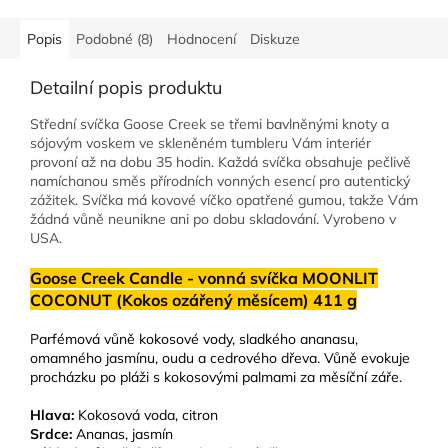
Popis
Podobné (8)
Hodnocení
Diskuze
Detailní popis produktu
Střední svíčka Goose Creek se třemi bavlněnými knoty a
sójovým voskem ve skleněném tumbleru Vám interiér
provoní až na dobu 35 hodin. Každá svíčka obsahuje pečlivě
namíchanou směs přírodních vonných esencí pro autentický
zážitek. Svíčka má kovové víčko opatřené gumou, takže Vám
žádná vůně neunikne ani po dobu skladování. Vyrobeno v
USA.
Goose Creek Candle - vonná svíčka MOONLIT
COCONUT (Kokos ozářený měsícem) 411 g
Parfémová vůně kokosové vody, sladkého ananasu,
omamného jasmínu, oudu a cedrového dřeva. Vůně evokuje
procházku po pláži s kokosovými palmami za měsíční záře.
Hlava:
Kokosová voda, citron
Srdce:
Ananas, jasmín