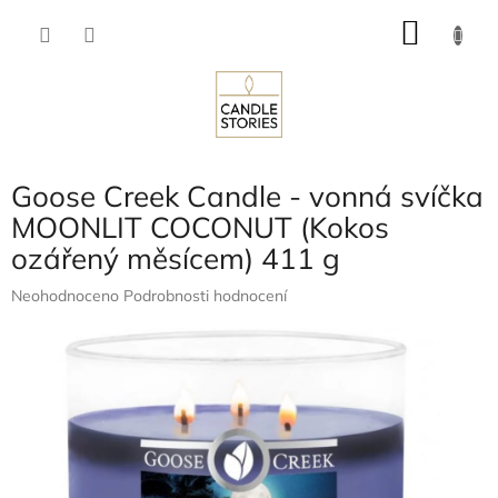
Přejít
NÁKU
na
obsah
KOŠÍK
Goose Creek Candle - vonná svíčka
MOONLIT COCONUT (Kokos
ozářený měsícem) 411 g
Průměrné
Neohodnoceno
Podrobnosti hodnocení
hodnocení
produktu
je
0,0
z
5
hvězdiček.