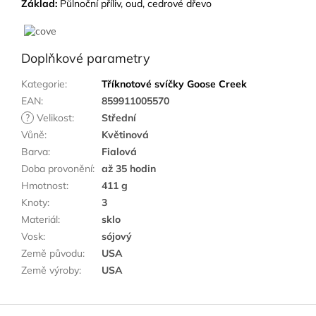
Základ:
Půlnoční příliv, oud, cedrové dřevo
Doplňkové parametry
Kategorie
:
Tříknotové svíčky Goose Creek
EAN
:
859911005570
?
Velikost
:
Střední
Vůně
:
Květinová
Barva
:
Fialová
Doba provonění
:
až 35 hodin
Hmotnost
:
411 g
Knoty
:
3
Materiál
:
sklo
Vosk
:
sójový
Země původu
:
USA
Země výroby
:
USA
Z