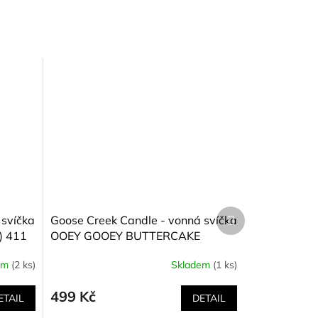
Další
 svíčka
Goose Creek Candle - vonná svíčka
produkt
) 411
OOEY GOOEY BUTTERCAKE
(Měkoučký máslový koláč) 411 g
em
(2 ks)
Skladem
(1 ks)
499 Kč
ETAIL
DETAIL