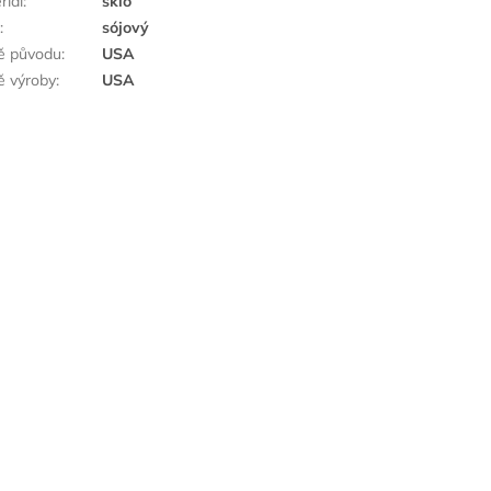
riál
:
sklo
k
:
sójový
ě původu
:
USA
 výroby
:
USA