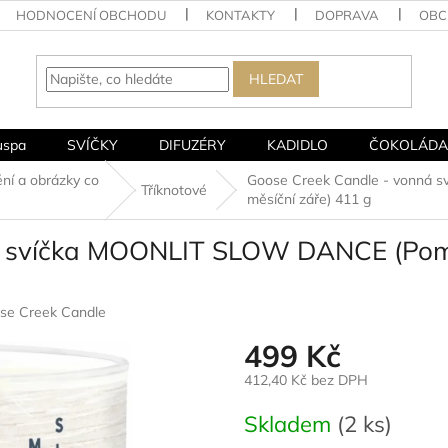
HODNOCENÍ OBCHODU
KONTAKTY
DOPRAVA
OBC
HLEDAT
uspa
SVÍČKY
DIFUZÉRY
KADIDLO
ČOKOLÁDA
ní a obrázky co
Goose Creek Candle - vonná 
Tříknotové
měsíční záře) 411 g
 svíčka MOONLIT SLOW DANCE (Pomal
se Creek Candle
499 Kč
412,40 Kč bez DPH
Měrná
Skladem
(2 ks)
cena: