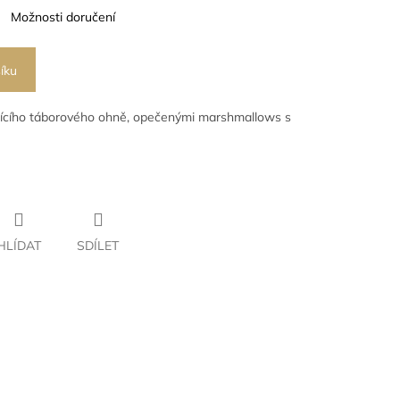
Možnosti doručení
íku
jícího táborového ohně, opečenými marshmallows s
HLÍDAT
SDÍLET