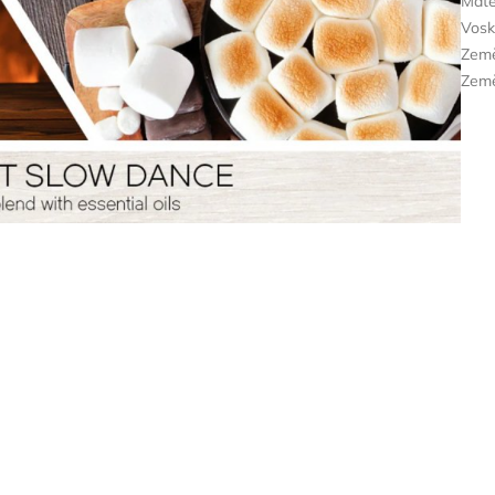
Mate
Vos
Zem
Země