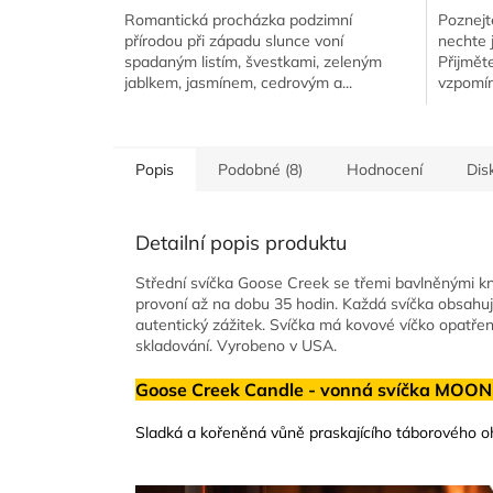
Romantická procházka podzimní
Poznejt
přírodou při západu slunce voní
nechte 
spadaným listím, švestkami, zeleným
Přijměte
jablkem, jasmínem, cedrovým a...
vzpomín
Popis
Podobné (8)
Hodnocení
Dis
Detailní popis produktu
Střední svíčka Goose Creek se třemi bavlněnými k
provoní až na dobu 35 hodin. Každá svíčka obsahu
autentický zážitek. Svíčka má kovové víčko opatř
skladování. Vyrobeno v USA.
Goose Creek Candle - vonná svíčka MOON
Sladká a kořeněná vůně praskajícího táborového o