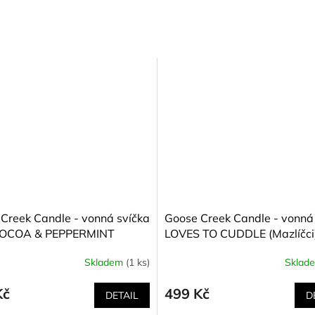
Creek Candle - vonná svíčka
Goose Creek Candle - vonná
OCOA & PEPPERMINT
LOVES TO CUDDLE (Mazlíčci
 kakao a máta) 411 g
g
Skladem
(1 ks)
Sklad
Kč
499 Kč
DETAIL
D