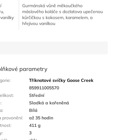
í
Gurmánská vůně měkoučkého
u,
máslového koláče s dozlatova upečenou
vanilky
kůrčičkou s kokosem, karamelem, a
hřejivou vanilkou
lňkové parametry
gorie
:
Tříknotové svíčky Goose Creek
:
859911005570
elikost
:
Střední
ě
:
Sladká a kořeněná
a
:
Bílá
 provonění
:
až 35 hodin
tnost
:
411 g
y
:
3