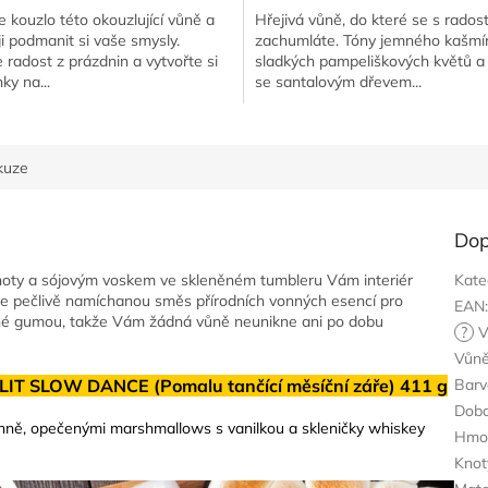
e kouzlo této okouzlující vůně a
Hřejivá vůně, do které se s radost
ji podmanit si vaše smysly.
zachumláte. Tóny jemného kašmír
 radost z prázdnin a vytvořte si
sladkých pampeliškových květů a 
ky na...
se santalovým dřevem...
kuze
Dop
noty a sójovým voskem ve skleněném tumbleru Vám interiér
Kate
je pečlivě namíchanou směs přírodních vonných esencí pro
EAN
ené gumou, takže Vám žádná vůně neunikne ani po dobu
?
V
Vůn
LIT SLOW DANCE (Pomalu tančící měsíční záře) 411 g
Barv
Doba
hně, opečenými marshmallows s vanilkou a skleničky whiskey
Hmo
Knot