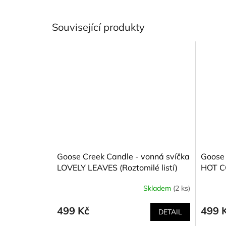
Související produkty
Goose Creek Candle - vonná svíčka
Goose 
LOVELY LEAVES (Roztomilé listí)
HOT C
411 g
(Horké
Skladem
(2 ks)
499 Kč
499 
DETAIL