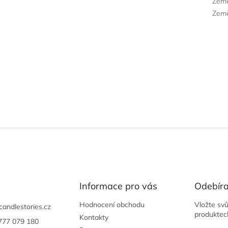
Zem
Země
Informace pro vás
Odebíra
Hodnocení obchodu
Vložte sv
candlestories.cz
produktec
Kontakty
777 079 180