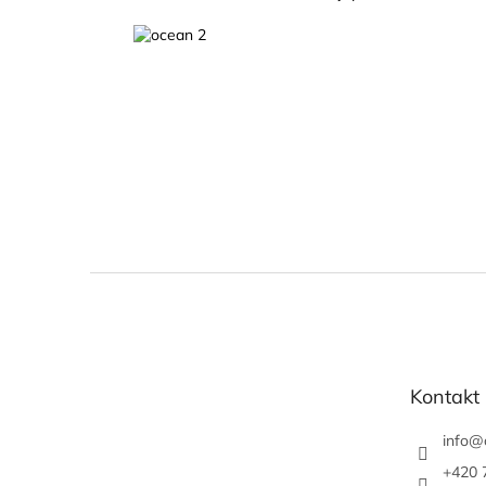
Z
á
p
a
t
Kontakt
í
info
@
+420 