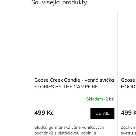
Související produkty
Goose Creek Candle - vonná svíčka
Goose 
STORIES BY THE CAMPFIRE
HOODI
(Příběhy u táboráku) 411 g
411 g
Skladem
(2 ks)
499 Kč
499 
DETAIL
Sladká gurmánská vůně vanilkových
Zachuml
bochánků s pistáciovou náplní a
svetru 