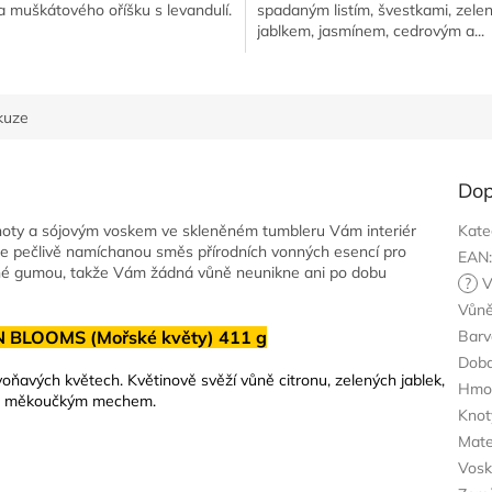
 a muškátového oříšku s levandulí.
spadaným listím, švestkami, zele
jablkem, jasmínem, cedrovým a...
kuze
Dop
noty a sójovým voskem ve skleněném tumbleru Vám interiér
Kate
je pečlivě namíchanou směs přírodních vonných esencí pro
EAN
ené gumou, takže Vám žádná vůně neunikne ani po dobu
?
V
Vůn
N BLOOMS (Mořské květy) 411 g
Barv
Doba
voňavých květech. Květinově svěží vůně citronu, zelených jablek,
Hmo
va s měkoučkým mechem.
Knot
Mate
Vos