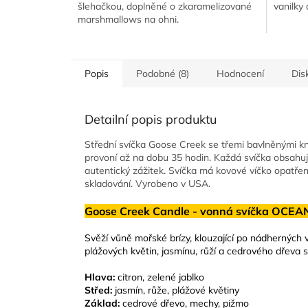
šlehačkou, doplněné o zkaramelizované
vanilky
marshmallows na ohni.
Popis
Podobné (8)
Hodnocení
Dis
Detailní popis produktu
Střední svíčka Goose Creek se třemi bavlněnými k
provoní až na dobu 35 hodin. Každá svíčka obsahu
autentický zážitek. Svíčka má kovové víčko opatř
skladování. Vyrobeno v USA.
Goose Creek Candle - vonná svíčka OCEA
Svěží vůně mořské brízy, klouzající po nádherných 
plážových květin, jasmínu, růží a cedrového dře
Hlava:
citron, zelené jablko
Střed:
jasmín, růže, plážové květiny
Základ:
cedrové dřevo, mechy, pižmo