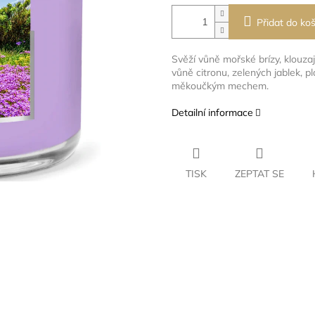
Přidat do koš
Svěží vůně mořské brízy, klouza
vůně citronu, zelených jablek, p
měkoučkým mechem.
Detailní informace
TISK
ZEPTAT SE