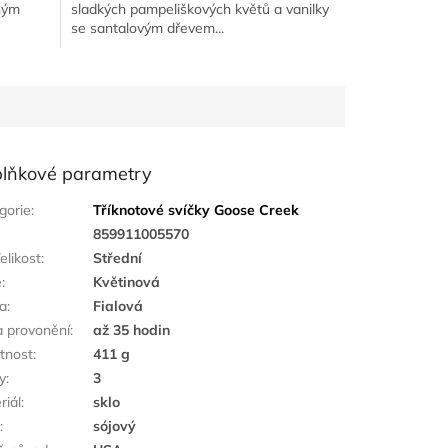
ným
sladkých pampeliškových květů a vanilky
se santalovým dřevem...
lňkové parametry
gorie
:
Tříknotové svíčky Goose Creek
:
859911005570
elikost
:
Střední
ě
:
Květinová
a
:
Fialová
 provonění
:
až 35 hodin
tnost
:
411 g
y
:
3
riál
:
sklo
k
:
sójový