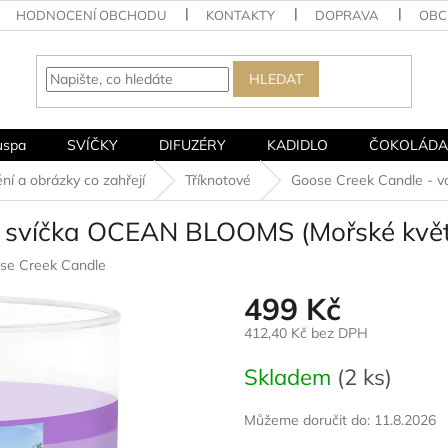
HODNOCENÍ OBCHODU
KONTAKTY
DOPRAVA
OBC
HLEDAT
uspa
SVÍČKY
DIFUZÉRY
KADIDLO
ČOKOLÁDA
í a obrázky co zahřejí
Tříknotové
Goose Creek Candle - 
á svíčka OCEAN BLOOMS (Mořské květ
se Creek Candle
499 Kč
412,40 Kč bez DPH
Měrná
Skladem
(2 ks)
cena:
Můžeme doručit do:
11.8.2026