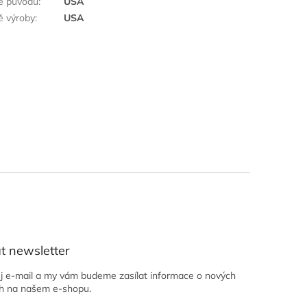
ě původu
:
USA
 výroby
:
USA
t newsletter
ůj e-mail a my vám budeme zasílat informace o nových
h na našem e-shopu.