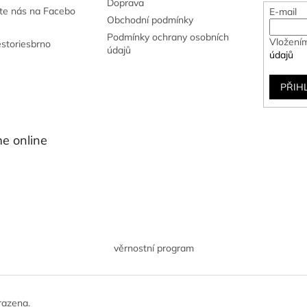
Doprava
jte nás na Facebo
E-mail
Obchodní podmínky
Podmínky ochrany osobních
Vložením
estoriesbrno
údajů
údajů
PŘIH
e online
věrnostní program
razena.