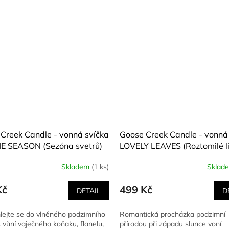
Creek Candle - vonná svíčka
Goose Creek Candle - vonná
E SEASON (Sezóna svetrů)
LOVELY LEAVES (Roztomilé li
411 g
Skladem
(1 ks)
Sklad
Kč
499 Kč
DETAIL
D
ejte se do vlněného podzimního
Romantická procházka podzimní
s vůní vaječného koňaku, flanelu,
přírodou při západu slunce voní