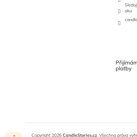
Sledu
oku
candl
Přijímám
platby
Copyright 2026
CandleStories.cz
. Všechna práva vyh