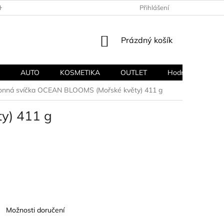
HODNÍ PODMÍNKY
PODMÍNKY OCHRANY OSOBNÍCH ÚDAJŮ
Přihlášení
NÁKUPNÍ
Prázdný košík
KOŠÍK
AUTO
KOSMETIKA
OUTLET
Hodnocení obcho
vonná svíčka OCEAN BLOOMS (Mořské květy) 411 g
y) 411 g
Možnosti doručení