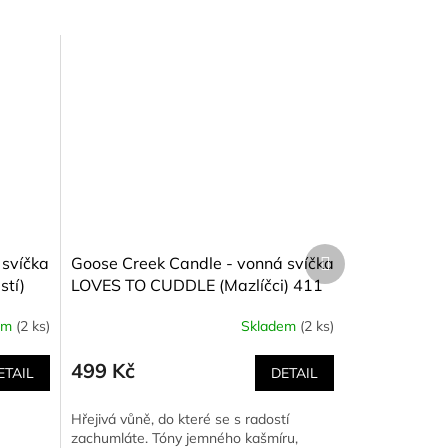
Další
 svíčka
Goose Creek Candle - vonná svíčka
produkt
stí)
LOVES TO CUDDLE (Mazlíčci) 411
g
em
(2 ks)
Skladem
(2 ks)
499 Kč
ETAIL
DETAIL
Hřejivá vůně, do které se s radostí
zachumláte. Tóny jemného kašmíru,