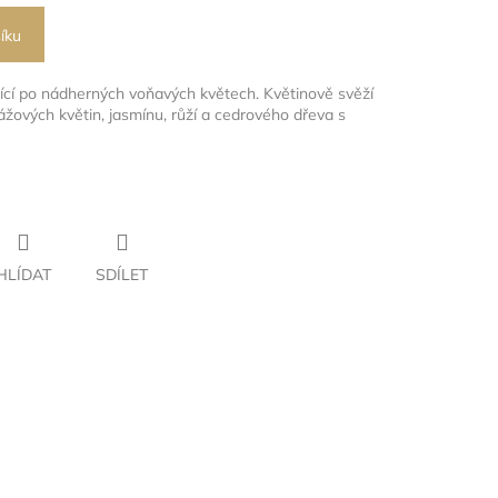
íku
jící po nádherných voňavých květech. Květinově svěží
lážových květin, jasmínu, růží a cedrového dřeva s
HLÍDAT
SDÍLET