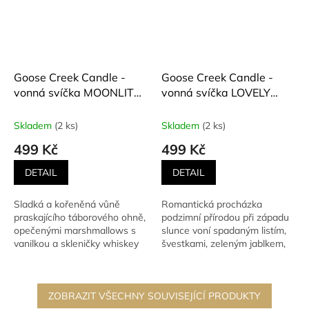
Goose Creek Candle -
Goose Creek Candle -
vonná svíčka MOONLIT
vonná svíčka LOVELY
SLOW DANCE (Pomalu
LEAVES (Roztomilé listí)
tančící měsíční záře) 411
411 g
Skladem
(2 ks)
Skladem
(2 ks)
g
499 Kč
499 Kč
DETAIL
DETAIL
Sladká a kořeněná vůně
Romantická procházka
praskajícího táborového ohně,
podzimní přírodou při západu
opečenými marshmallows s
slunce voní spadaným listím,
vanilkou a skleničky whiskey
švestkami, zeleným jablkem,
jasmínem, cedrovým a...
ZOBRAZIT VŠECHNY SOUVISEJÍCÍ PRODUKTY