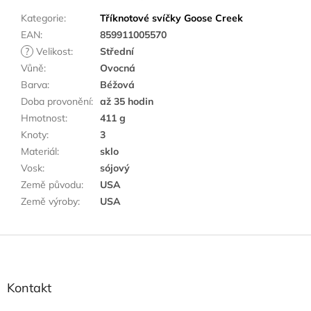
Kategorie
:
Tříknotové svíčky Goose Creek
EAN
:
859911005570
?
Velikost
:
Střední
Vůně
:
Ovocná
Barva
:
Béžová
Doba provonění
:
až 35 hodin
Hmotnost
:
411 g
Knoty
:
3
Materiál
:
sklo
Vosk
:
sójový
Země původu
:
USA
Země výroby
:
USA
Z
á
p
a
Kontakt
t