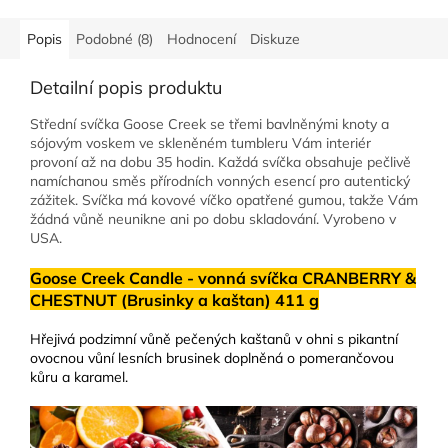
Popis
Podobné (8)
Hodnocení
Diskuze
Detailní popis produktu
Střední svíčka Goose Creek se třemi bavlněnými knoty a
sójovým voskem ve skleněném tumbleru Vám interiér
provoní až na dobu 35 hodin. Každá svíčka obsahuje pečlivě
namíchanou směs přírodních vonných esencí pro autentický
zážitek. Svíčka má kovové víčko opatřené gumou, takže Vám
žádná vůně neunikne ani po dobu skladování. Vyrobeno v
USA.
Goose Creek Candle - vonná svíčka CRANBERRY &
CHESTNUT (Brusinky a kaštan) 411 g
Hřejivá podzimní vůně pečených kaštanů v ohni s pikantní
ovocnou vůní lesních brusinek doplněná o pomerančovou
kůru a karamel.