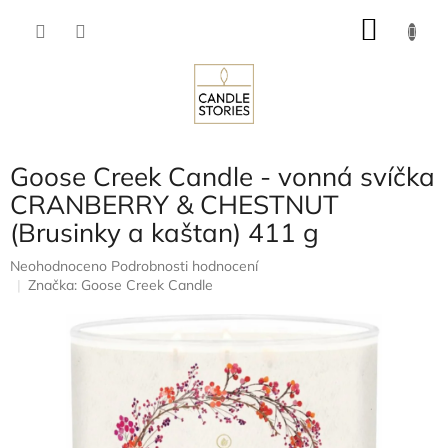
Přejít
NÁKU
na
obsah
KOŠÍK
Goose Creek Candle - vonná svíčka
CRANBERRY & CHESTNUT
(Brusinky a kaštan) 411 g
Průměrné
Neohodnoceno
Podrobnosti hodnocení
hodnocení
Značka:
Goose Creek Candle
produktu
je
0,0
z
5
hvězdiček.