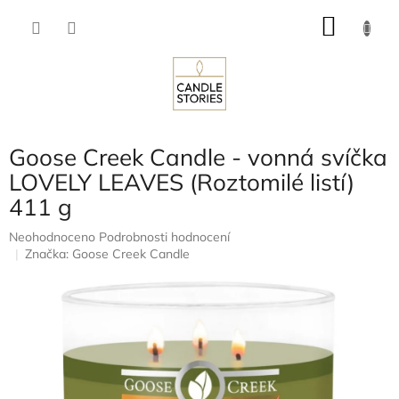
Přejít
NÁKU
na
obsah
KOŠÍK
Goose Creek Candle - vonná svíčka
LOVELY LEAVES (Roztomilé listí)
411 g
Průměrné
Neohodnoceno
Podrobnosti hodnocení
hodnocení
Značka:
Goose Creek Candle
produktu
je
0,0
z
5
hvězdiček.