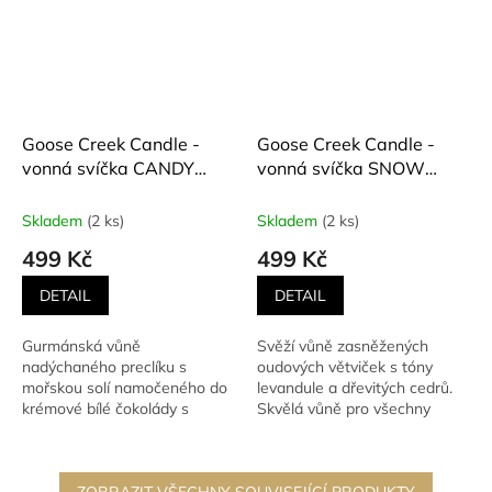
Goose Creek Candle -
Goose Creek Candle -
vonná svíčka CANDY
vonná svíčka SNOW
PRETZEL (Sladký preclík)
COVERED OUD
411 g
(Zasněžené oudové
Skladem
(2 ks)
Skladem
(2 ks)
dřevo) 411 g
499 Kč
499 Kč
DETAIL
DETAIL
Gurmánská vůně
Svěží vůně zasněžených
nadýchaného preclíku s
oudových větviček s tóny
mořskou solí namočeného do
levandule a dřevitých cedrů.
krémové bílé čokolády s
Skvělá vůně pro všechny
vanilkou a smetanou.
milovnice milovníky pánských
vůní.