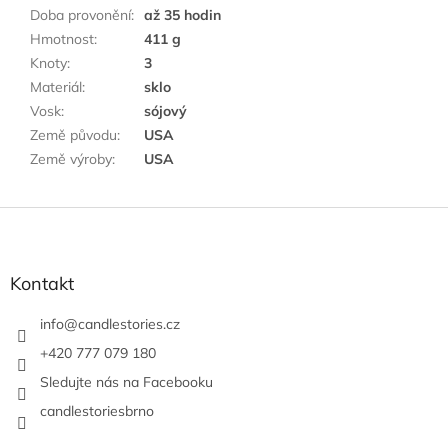
Doba provonění
:
až 35 hodin
Hmotnost
:
411 g
Knoty
:
3
Materiál
:
sklo
Vosk
:
sójový
Země původu
:
USA
Země výroby
:
USA
Z
á
p
a
Kontakt
t
í
info
@
candlestories.cz
+420 777 079 180
Sledujte nás na Facebooku
candlestoriesbrno