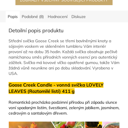
ZOBRAZIT VŠECHNY SOUVISEJÍCÍ PRODUKTY
Popis
Podobné (8)
Hodnocení
Diskuze
Detailní popis produktu
Střední svíčka Goose Creek se třemi bavlněnými knoty a
sójovým voskem ve skleněném tumbleru Vám interiér
provoní až na dobu 35 hodin. Každá svíčka obsahuje pečlivě
namíchanou směs přírodních vonných esencí pro autentický
zážitek. Svíčka má kovové víčko opatřené gumou, takže Vám
žádná vůně neunikne ani po dobu skladování. Vyrobeno v
USA.
Goose Creek Candle - vonná svíčka LOVELY
LEAVES (Roztomilé listí) 411 g
Romantická procházka podzimní přírodou při západu slunce
voní spadaným listím, švestkami, zeleným jablkem, jasmínem,
cedrovým a santalovým dřevem.