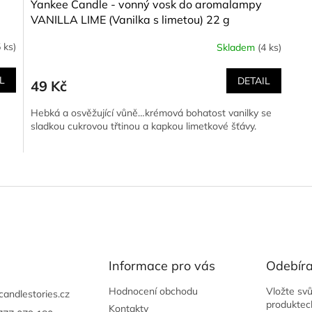
Yankee Candle - vonný vosk do aromalampy
VANILLA LIME (Vanilka s limetou) 22 g
 ks)
Skladem
(4 ks)
L
DETAIL
49 Kč
Hebká a osvěžující vůně…krémová bohatost vanilky se
sladkou cukrovou třtinou a kapkou limetkové šťávy.
O
v
l
á
d
a
c
í
Informace pro vás
Odebíra
p
r
Hodnocení obchodu
Vložte sv
candlestories.cz
v
produktec
Kontakty