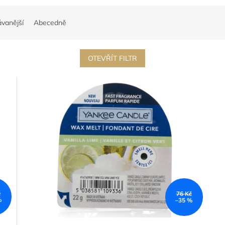
vanější
Abecedně
OTEVŘÍT FILTR
č
76 Kč
%
–35 %