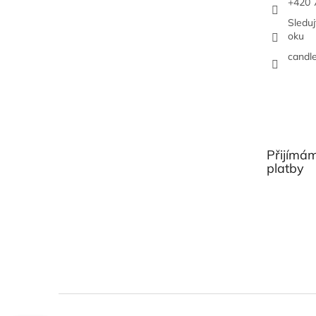
+420 
Sledu
oku
candl
Přijímám
platby