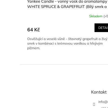
Yankee Candle - vonný vosk do aromalampy
WHITE SPRUCE & GRAPEFRUIT (Bílý smrk a
grapefruit) 22 g
Skladem
(>5
DETAI
64 Kč
Osvěžující a veselá vůně - šťavnatý grapefruit a živý
smrk v kombinaci s krémovou vanilkou a hřejivým
pižmem.
Z
á
p
a
t
Kontakt
í
info
@