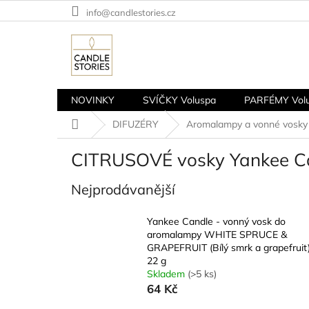
Přejít
info@candlestories.cz
na
obsah
NOVINKY
SVÍČKY Voluspa
PARFÉMY Vol
Domů
DIFUZÉRY
Aromalampy a vonné vosky
CITRUSOVÉ vosky Yankee C
Nejprodávanější
Yankee Candle - vonný vosk do
aromalampy WHITE SPRUCE &
GRAPEFRUIT (Bílý smrk a grapefruit
22 g
Skladem
(>5 ks)
64 Kč