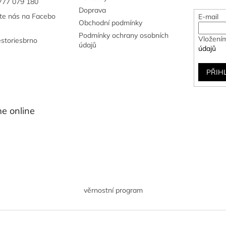
777 079 180
k
Doprava
y
jte nás na Facebo
E-mail
v
Obchodní podmínky
ý
Podmínky ochrany osobních
Vložením
estoriesbrno
p
údajů
údajů
i
s
u
PŘIH
e online
věrnostní program