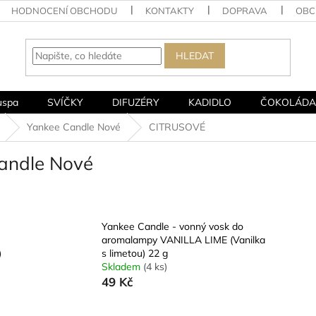
HODNOCENÍ OBCHODU
KONTAKTY
DOPRAVA
OBC
HLEDAT
uspa
SVÍČKY
DIFUZÉRY
KADIDLO
ČOKOLÁDA
Yankee Candle Nové
CITRUSOVÉ
andle Nové
Yankee Candle - vonný vosk do
aromalampy VANILLA LIME (Vanilka
)
s limetou) 22 g
Skladem
(4 ks)
49 Kč