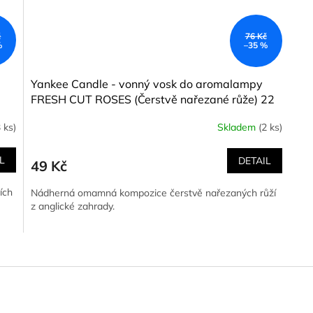
č
76 Kč
%
–35 %
Yankee Candle - vonný vosk do aromalampy
FRESH CUT ROSES (Čerstvě nařezané růže) 22
g
3 ks)
Skladem
(2 ks)
L
DETAIL
49 Kč
ích
Nádherná omamná kompozice čerstvě nařezaných růží
z anglické zahrady.
O
v
l
á
d