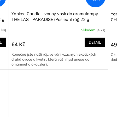
Yankee Candle - vonný vosk do aromalampy
Ya
 g
THE LAST PARADISE (Poslední ráj) 22 g
CH
 ks)
Skladem
(4 ks)
L
DETAIL
64 Kč
49
Konečně jste našli ráj…ve vůni vzácných exotických
Oko
druhů ovoce a květin, která vaší mysl unese do
dod
omamného okouzlení.