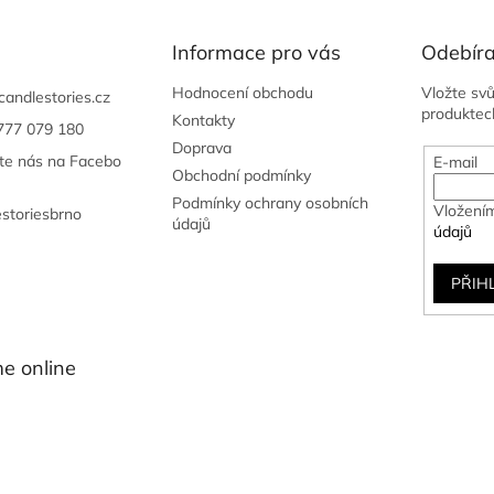
a
c
í
Informace pro vás
Odebíra
p
r
Hodnocení obchodu
Vložte sv
candlestories.cz
v
produktec
Kontakty
777 079 180
k
Doprava
y
jte nás na Facebo
E-mail
v
Obchodní podmínky
ý
Podmínky ochrany osobních
Vložením
estoriesbrno
p
údajů
údajů
i
s
u
PŘIH
e online