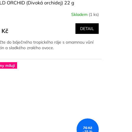
LD ORCHID (Divoká orchidej) 22 g
Skladem
(1 ks)
DETAIL
 Kč
čte do báječného tropického ráje s omamnou vůní
tin a sladkého zralého ovoce.
ny milují
76 Kč
–35 %