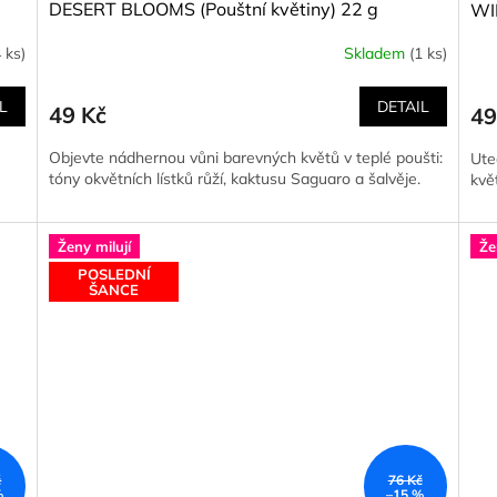
DESERT BLOOMS (Pouštní květiny) 22 g
WI
4 ks)
Skladem
(1 ks)
L
DETAIL
49 Kč
49
Objevte nádhernou vůni barevných květů v teplé poušti:
Ute
tóny okvětních lístků růží, kaktusu Saguaro a šalvěje.
kvě
Ženy milují
Že
POSLEDNÍ
ŠANCE
č
76 Kč
%
–15 %