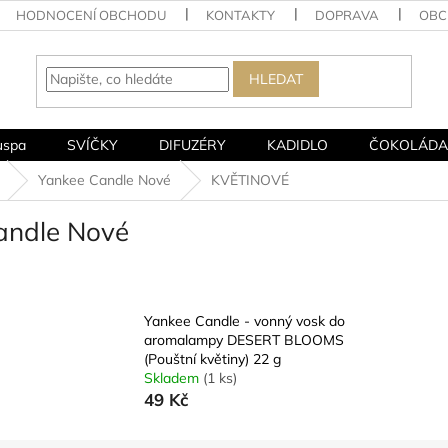
HODNOCENÍ OBCHODU
KONTAKTY
DOPRAVA
OBC
HLEDAT
uspa
SVÍČKY
DIFUZÉRY
KADIDLO
ČOKOLÁDA
Yankee Candle Nové
KVĚTINOVÉ
andle Nové
Yankee Candle - vonný vosk do
aromalampy DESERT BLOOMS
(Pouštní květiny) 22 g
Skladem
(1 ks)
49 Kč