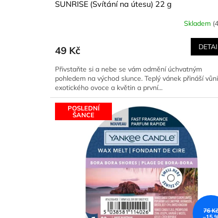
SUNRISE (Svítání na útesu) 22 g
Skladem
(
DETAI
49 Kč
Přivstaňte si a nebe se vám odmění úchvatným
pohledem na východ slunce. Teplý vánek přináší vůni
exotického ovoce a květin a první...
POSLEDNÍ
ŠANCE
76 K
–15 