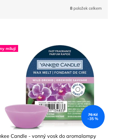
8
položek celkem
ny milují
76 Kč
–35 %
nkee Candle - vonný vosk do aromalampy