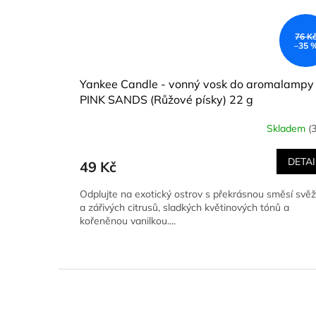
76 K
–35 
Yankee Candle - vonný vosk do aromalampy
PINK SANDS (Růžové písky) 22 g
Skladem
(
DETAI
49 Kč
Odplujte na exotický ostrov s překrásnou směsí svěž
a zářivých citrusů, sladkých květinových tónů a
kořeněnou vanilkou....
Z
á
p