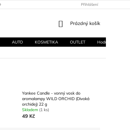
HODNÍ PODMÍNKY
PODMÍNKY OCHRANY OSOBNÍCH ÚDAJŮ
Přihlášení
NÁKUPNÍ
Prázdný košík
KOŠÍK
AUTO
KOSMETIKA
OUTLET
Hodnocení obcho
Yankee Candle - vonný vosk do
aromalampy WILD ORCHID (Divoká
orchidej) 22 g
Skladem
(1 ks)
49 Kč