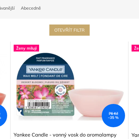
vanější
Abecedně
OTEVŘÍT FILTR
Ženy milují
Že
č
76 Kč
%
–35 %
Yankee Candle - vonný vosk do aromalampy
Ya