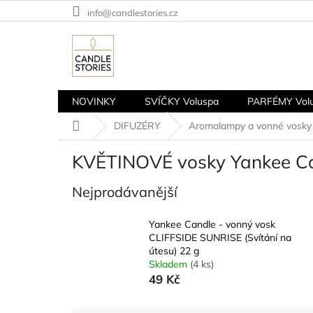
Přejít
info@candlestories.cz
na
obsah
NOVINKY
SVÍČKY Voluspa
PARFÉMY Vol
Domů
DIFUZÉRY
Aromalampy a vonné vosky
KVĚTINOVÉ vosky Yankee C
Nejprodávanější
Yankee Candle - vonný vosk
CLIFFSIDE SUNRISE (Svítání na
útesu) 22 g
Skladem
(4 ks)
49 Kč