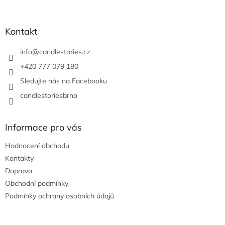
á
p
a
Kontakt
t
í
info
@
candlestories.cz
+420 777 079 180
Sledujte nás na Facebooku
candlestoriesbrno
Informace pro vás
Hodnocení obchodu
Kontakty
Doprava
Obchodní podmínky
Podmínky ochrany osobních údajů