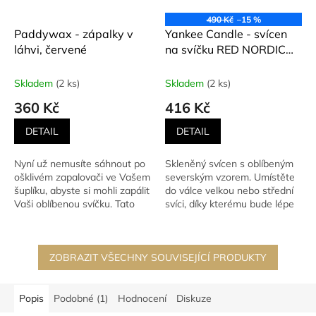
490 Kč
–15 %
Paddywax - zápalky v
Yankee Candle - svícen
láhvi, červené
na svíčku RED NORDIC
FROSTED GLASS
Skladem
(2 ks)
Skladem
(2 ks)
360 Kč
416 Kč
DETAIL
DETAIL
Nyní už nemusíte sáhnout po
Skleněný svícen s oblíbeným
ošklivém zapalovači ve Vašem
severským vzorem. Umístěte
šuplíku, abyste si mohli zapálit
do válce velkou nebo střední
Vaši oblíbenou svíčku. Tato
svíci, díky kterému bude lépe
luxusní...
hořet a rychleji...
ZOBRAZIT VŠECHNY SOUVISEJÍCÍ PRODUKTY
Popis
Podobné (1)
Hodnocení
Diskuze