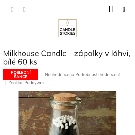
Přejít
NÁKU
na
obsah
KOŠÍK
Milkhouse Candle - zápalky v láhvi,
bílé 60 ks
POSLEDNÍ
Průměrné
Neohodnoceno
Podrobnosti hodnocení
ŠANCE
hodnocení
Značka:
Paddywax
produktu
je
0,0
z
5
hvězdiček.