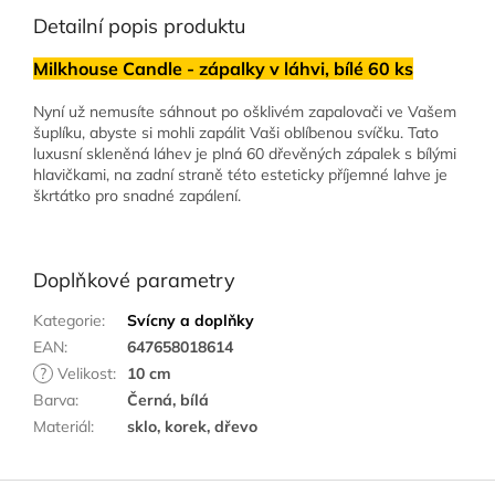
Detailní popis produktu
Milkhouse Candle - zápalky v láhvi, bílé 60 ks
Nyní už nemusíte sáhnout po ošklivém zapalovači ve Vašem
šuplíku, abyste si mohli zapálit Vaši oblíbenou svíčku. Tato
luxusní skleněná láhev je plná 60 dřevěných zápalek s bílými
hlavičkami, na zadní straně této esteticky příjemné lahve je
škrtátko pro snadné zapálení.
Doplňkové parametry
Kategorie
:
Svícny a doplňky
EAN
:
647658018614
?
Velikost
:
10 cm
Barva
:
Černá, bílá
Materiál
:
sklo, korek, dřevo
Z