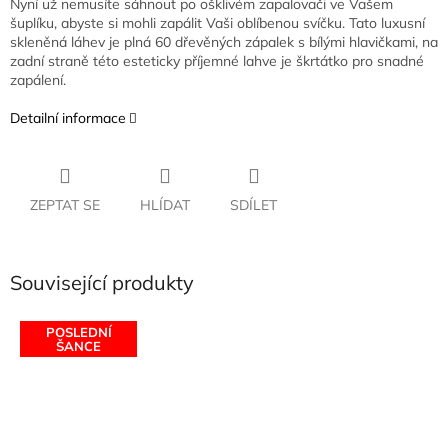
Nyní už nemusíte sáhnout po ošklivém zapalovači ve Vašem
šuplíku, abyste si mohli zapálit Vaši oblíbenou svíčku. Tato luxusní
skleněná láhev je plná 60 dřevěných zápalek s bílými hlavičkami, na
zadní straně této esteticky příjemné lahve je škrtátko pro snadné
zapálení.
Detailní informace
ZEPTAT SE
HLÍDAT
SDÍLET
Související produkty
POSLEDNÍ
ŠANCE