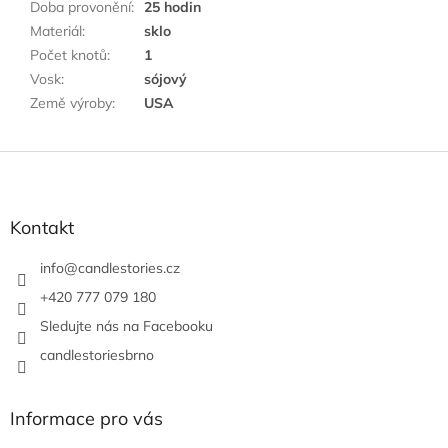
Doba provonění
:
25 hodin
Materiál
:
sklo
Počet knotů
:
1
Vosk
:
sójový
Země výroby
:
USA
Z
á
p
a
Kontakt
t
í
info
@
candlestories.cz
+420 777 079 180
Sledujte nás na Facebooku
candlestoriesbrno
Informace pro vás