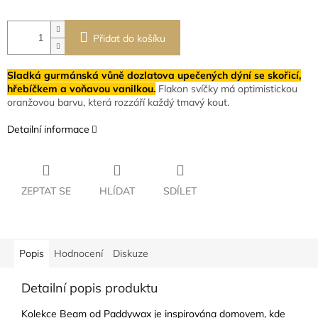
Přidat do košíku
Sladká gurmánská vůně dozlatova upečených dýní se skořicí,
hřebíčkem a voňavou vanilkou.
Flakon svíčky má optimistickou
oranžovou barvu, která rozzáří každý tmavý kout.
Detailní informace
ZEPTAT SE
HLÍDAT
SDÍLET
Popis
Hodnocení
Diskuze
Detailní popis produktu
Kolekce Beam od Paddywax je inspirována domovem, kde