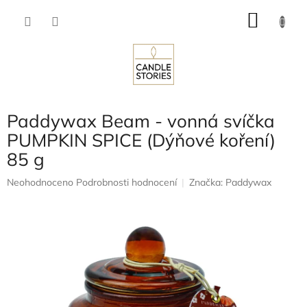
Přejít
NÁKU
na
obsah
KOŠÍK
Paddywax Beam - vonná svíčka
PUMPKIN SPICE (Dýňové koření)
85 g
Průměrné
Neohodnoceno
Podrobnosti hodnocení
Značka:
Paddywax
hodnocení
produktu
je
0,0
z
5
hvězdiček.