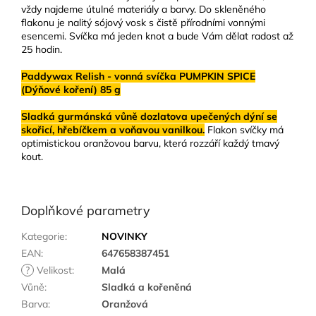
vždy najdeme útulné materiály a barvy. Do skleněného
flakonu je nalitý sójový vosk s čistě přírodními vonnými
esencemi. Svíčka má jeden knot a bude Vám dělat radost až
25 hodin.
Paddywax Relish - vonná svíčka PUMPKIN SPICE
(Dýňové koření) 85 g
Sladká gurmánská vůně dozlatova upečených dýní se
skořicí, hřebíčkem a voňavou vanilkou.
Flakon svíčky má
optimistickou oranžovou barvu, která rozzáří každý tmavý
kout.
Doplňkové parametry
Kategorie
:
NOVINKY
EAN
:
647658387451
?
Velikost
:
Malá
Vůně
:
Sladká a kořeněná
Barva
:
Oranžová