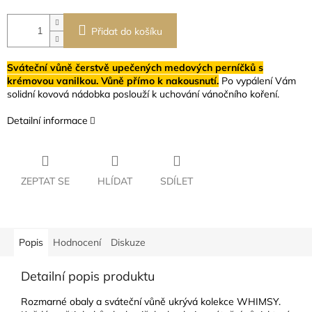
Přidat do košíku
Sváteční vůně čerstvě upečených medových perníčků s
krémovou vanilkou. Vůně přímo k nakousnutí.
Po vypálení Vám
solidní kovová nádobka poslouží k uchování vánočního koření.
Detailní informace
ZEPTAT SE
HLÍDAT
SDÍLET
Popis
Hodnocení
Diskuze
Detailní popis produktu
Rozmarné obaly a sváteční vůně ukrývá kolekce WHIMSY.