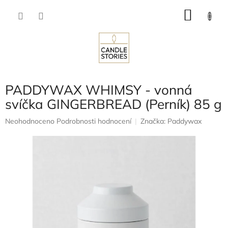
Přejít
NÁKU
na
obsah
KOŠÍK
PADDYWAX WHIMSY - vonná
svíčka GINGERBREAD (Perník) 85 g
Průměrné
Neohodnoceno
Podrobnosti hodnocení
Značka:
Paddywax
hodnocení
produktu
je
0,0
z
5
hvězdiček.