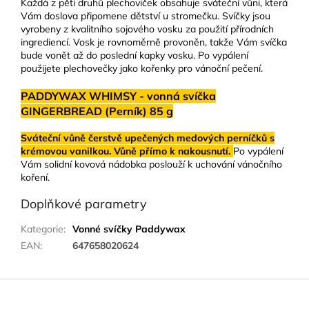
Každá z pěti druhů plechoviček obsahuje sváteční vůni, která
Vám doslova připomene dětství u stromečku. Svíčky jsou
vyrobeny z kvalitního sojového vosku za použití přírodních
ingrediencí. Vosk je rovnoměrně provoněn, takže Vám svíčka
bude vonět až do poslední kapky vosku. Po vypálení
použijete plechovečky jako kořenky pro vánoční pečení.
PADDYWAX WHIMSY - vonná svíčka
GINGERBREAD (Perník) 85 g
Sváteční vůně čerstvě upečených medových perníčků s
krémovou vanilkou. Vůně přímo k nakousnutí.
Po vypálení
Vám solidní kovová nádobka poslouží k uchování vánočního
koření.
Doplňkové parametry
Kategorie
:
Vonné svíčky Paddywax
EAN
:
647658020624
Z
á