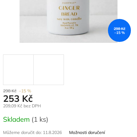
298 Kč
–15 %
298 Kč
–15 %
253 Kč
209,09 Kč bez DPH
Měrná
Skladem
(1 ks)
cena:
Můžeme doručit do:
11.8.2026
Možnosti doručení