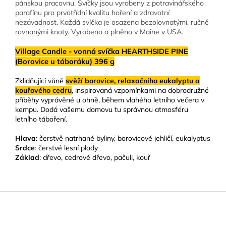
pánskou pracovnu. Svíčky jsou vyrobeny z potravinářského
parafínu pro prvotřídní kvalitu hoření a zdravotní
nezávadnost. Každá svíčka je osazena bezolovnatými, ručně
rovnanými knoty. Vyrobeno a plněno v Maine v USA.
Village Candle - vonná svíčka HEARTHSIDE PINE
(Borovice u táboráku) 396 g
Zklidňující vůně
svěží borovice, relaxačního eukalyptu a
kouřového cedru
, inspirovaná vzpomínkami na dobrodružné
příběhy vyprávěné u ohně, během vlahého letního večera v
kempu. Dodá vašemu domovu tu správnou atmosféru
letního táboření.
Hlava
: čerstvě natrhané byliny, borovicové jehličí, eukalyptus
Srdce
: čerstvé lesní plody
Základ
: dřevo, cedrové dřevo, pačuli, kouř
Z
á
p