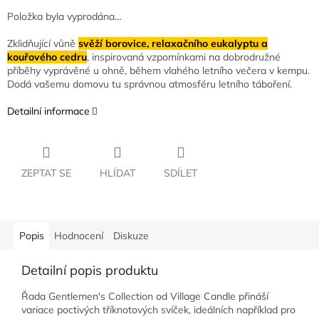
Položka byla vyprodána…
Zklidňující vůně
svěží borovice, relaxačního eukalyptu a
kouřového cedru
, inspirovaná vzpomínkami na dobrodružné
příběhy vyprávěné u ohně, během vlahého letního večera v kempu.
Dodá vašemu domovu tu správnou atmosféru letního táboření.
Detailní informace
ZEPTAT SE
HLÍDAT
SDÍLET
Popis
Hodnocení
Diskuze
Detailní popis produktu
Řada Gentlemen's Collection od Village Candle přináší
variace poctivých tříknotových svíček, ideálních například pro