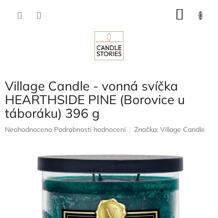
Přejít
NÁKU
na
obsah
KOŠÍK
Village Candle - vonná svíčka
HEARTHSIDE PINE (Borovice u
táboráku) 396 g
Průměrné
Neohodnoceno
Podrobnosti hodnocení
Značka:
Village Candle
hodnocení
produktu
je
0,0
z
5
hvězdiček.