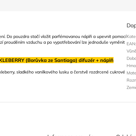
Dop
í. Do pouzdra stačí vložit parfémovanou náplň a upevnit pomocí
Kate
ází prouděním vzduchu a po vypotřebování lze jednoduše vyměnit
EAN
Vůn
Doba
LEBERRY (Borůvka ze Santiaga) difuzér + náplň
Hmo
berry, sladkého vanilkového lusku a čerstvě rozdrcené cukrové
Mate
Roz
Zem