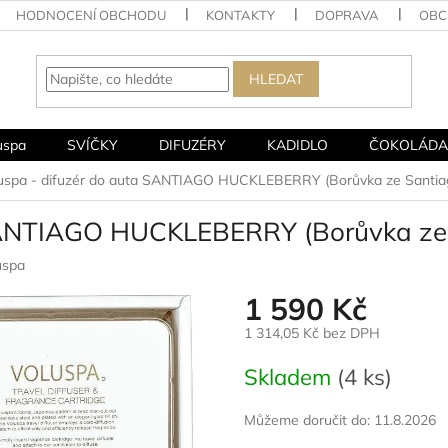
HODNOCENÍ OBCHODU
KONTAKTY
DOPRAVA
OBC
HLEDAT
uspa
SVÍČKY
DIFUZÉRY
KADIDLO
ČOKOLÁDA
uspa - difuzér do auta SANTIAGO HUCKLEBERRY (Borůvka ze Santiaga
SANTIAGO HUCKLEBERRY (Borůvka ze S
uspa
1 590 Kč
1 314,05 Kč bez DPH
Měrná
Skladem
(4 ks)
cena:
Můžeme doručit do:
11.8.2026