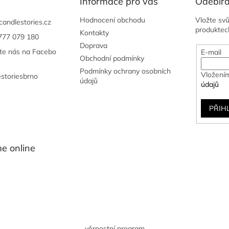
Informace pro vás
Odebíra
Hodnocení obchodu
Vložte sv
candlestories.cz
produktec
Kontakty
777 079 180
Doprava
jte nás na Facebo
E-mail
Obchodní podmínky
Podmínky ochrany osobních
Vložením
estoriesbrno
údajů
údajů
PŘIH
e online
věrnostní program