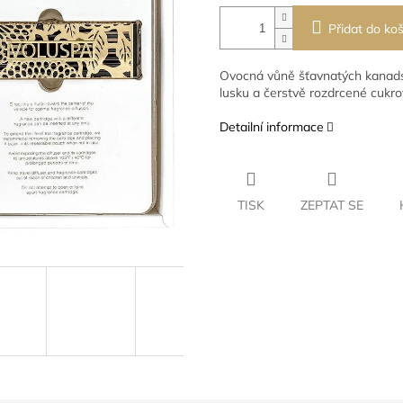
Přidat do koš
Ovocná vůně šťavnatých kanads
lusku a čerstvě rozdrcené cukro
Detailní informace
TISK
ZEPTAT SE