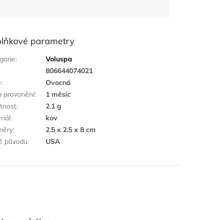
lňkové parametry
gorie
:
Voluspa
:
806644074021
ě
:
Ovocná
 provonění
:
1 měsíc
tnost
:
2.1 g
riál
:
kov
měry
:
2.5 x 2.5 x 8 cm
ě původu
:
USA