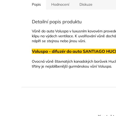
Popis
Hodnocení
Diskuze
Detailní popis produktu
Vůně do auta Voluspa v luxusním kovovém proveden
klipu na výdech ventilace. K uvolňování vůně doch
náplň se stejnou nebo jinou vůni.
Voluspa - difuzér do auta SANTIAGO HUCK
Ovocná vůně šťavnatých kanadských borůvek Huckle
třtiny je nejoblíbenější gurmánskou vůní Voluspa.
Z
á
p
a
t