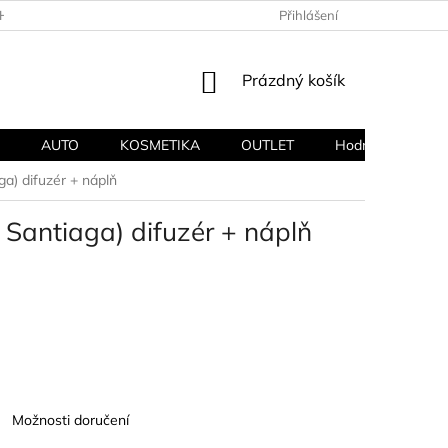
HODNÍ PODMÍNKY
PODMÍNKY OCHRANY OSOBNÍCH ÚDAJŮ
Přihlášení
NÁKUPNÍ
Prázdný košík
KOŠÍK
AUTO
KOSMETIKA
OUTLET
Hodnocení obcho
) difuzér + náplň
antiaga) difuzér + náplň
Možnosti doručení