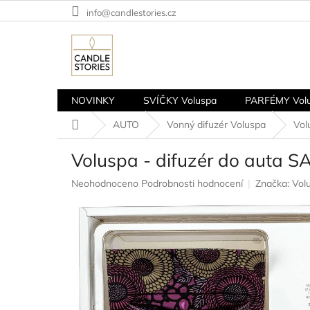
Přejít
info@candlestories.cz
na
obsah
NOVINKY
SVÍČKY Voluspa
PARFÉMY Vol
Domů
AUTO
Vonný difuzér Voluspa
Vol
Voluspa - difuzér do auta 
Průměrné
Neohodnoceno
Podrobnosti hodnocení
Značka:
Vol
hodnocení
produktu
je
0,0
z
5
hvězdiček.