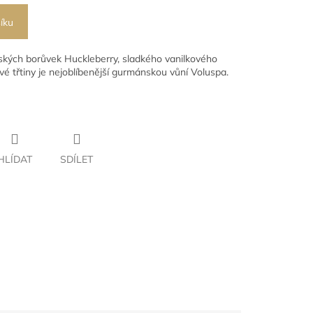
íku
kých borůvek Huckleberry, sladkého vanilkového
vé třtiny je nejoblíbenější gurmánskou vůní Voluspa.
HLÍDAT
SDÍLET