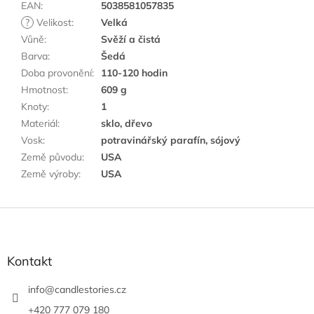
EAN
:
5038581057835
?
Velikost
:
Velká
Vůně
:
Svěží a čistá
Barva
:
Šedá
Doba provonění
:
110-120 hodin
Hmotnost
:
609 g
Knoty
:
1
Materiál
:
sklo, dřevo
Vosk
:
potravinářský parafín, sójový
Země původu
:
USA
Země výroby
:
USA
Z
á
p
a
Kontakt
t
í
info
@
candlestories.cz
+420 777 079 180