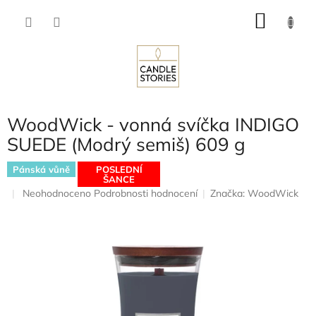
Přejít
NÁKU
na
obsah
KOŠÍK
WoodWick - vonná svíčka INDIGO
SUEDE (Modrý semiš) 609 g
Pánská vůně
POSLEDNÍ
ŠANCE
Průměrné
Neohodnoceno
Podrobnosti hodnocení
Značka:
WoodWick
hodnocení
produktu
je
0,0
z
5
hvězdiček.