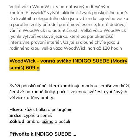
Velká váza WoodWick s patentovaným dřevěným
®
knotem Pluswick
vytváří uklidňující zvuk praskajícího ohně.
Do kvalitního elegantního skla jsou v blendu sojového vosku
a parafínu zality přírodní parfémové esence, které dodávají
vůním WoodWick na autentičnosti. Velká váza WoodWick
rychle vytvoří voskové jezírko, které za pár okamžiků
intenzivně provoní interiér. Užijte si dlouhé chvíle jako u
rodinného krbu, velká váza WoodWick hoří až 120 hodin
WoodWick - vonná svíčka INDIGO SUEDE (Modrý
semiš) 609 g
Svěží pánská vůně, která kombinuje modrou semišovou kůži,
čerstvě natrhané fialky, pačuli, zelenou svěžest cypřišových
větviček a tóny ambry.
Hlava
: kůže, fialka a pelargónie
Srdce
: cypřiš a semiš
Základ
: ambra,
pižmo
a pačuli
Přivoňte k INDIGO SUEDE ...