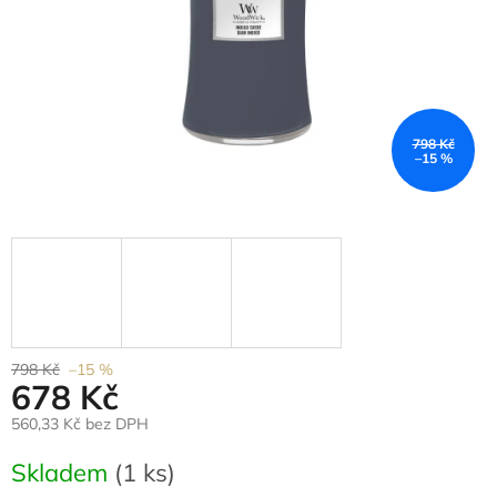
798 Kč
–15 %
798 Kč
–15 %
678 Kč
560,33 Kč bez DPH
Měrná
Skladem
(1 ks)
cena: