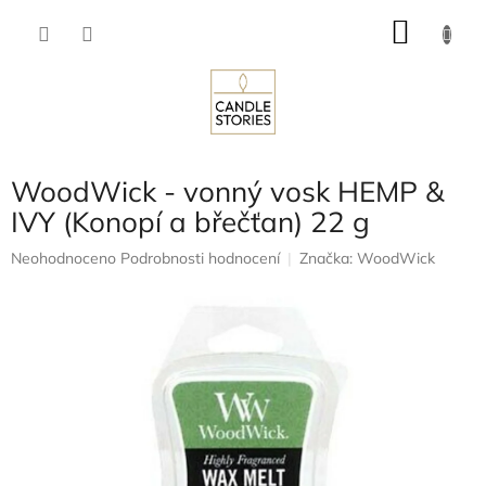
Přejít
NÁKU
na
obsah
KOŠÍK
WoodWick - vonný vosk HEMP &
IVY (Konopí a břečťan) 22 g
Průměrné
Neohodnoceno
Podrobnosti hodnocení
Značka:
WoodWick
hodnocení
produktu
je
0,0
z
5
hvězdiček.