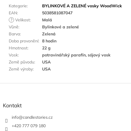
Kategorie
:
BYLINKOVÉ A ZELENÉ vosky WoodWick
EAN
:
5038581087047
?
Velikost
:
Malá
Vůně
:
Bylinkové a zelené
Barva
:
Zelená
Doba provonění
:
8 hodin
Hmotnost
:
22 g
Vosk
:
potravinářský parafín, sójový vosk
Země původu
:
USA
Země výroby
:
USA
Z
á
p
a
Kontakt
t
í
info
@
candlestories.cz
+420 777 079 180