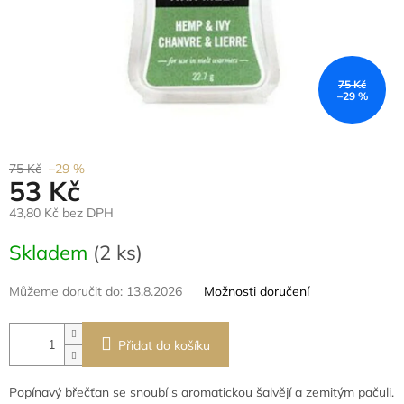
75 Kč
–29 %
75 Kč
–29 %
53 Kč
43,80 Kč bez DPH
Měrná
Skladem
(2 ks)
cena:
Můžeme doručit do:
13.8.2026
Možnosti doručení
Přidat do košíku
Popínavý břečťan se snoubí s aromatickou šalvějí a zemitým pačuli.