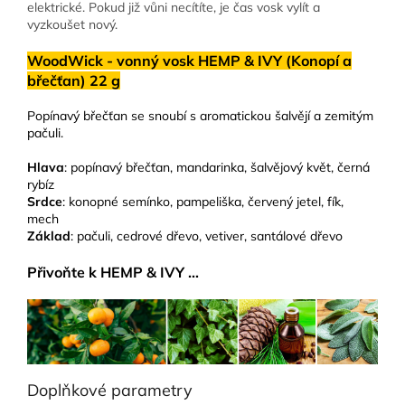
elektrické. Pokud již vůni necítíte, je čas vosk vylít a
vyzkoušet nový.
WoodWick - vonný vosk HEMP & IVY (Konopí a
břečťan) 22 g
Popínavý břečťan se snoubí s aromatickou šalvějí a zemitým
pačuli.
Hlava
: popínavý břečťan, mandarinka, šalvějový květ, černá
rybíz
Srdce
: konopné semínko, pampeliška, červený jetel, fík,
mech
Základ
: pačuli, cedrové dřevo, vetiver, santálové dřevo
Přivoňte k HEMP & IVY ...
Doplňkové parametry