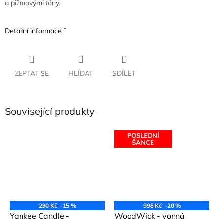
a pižmovými tóny.
Detailní informace
ZEPTAT SE
HLÍDAT
SDÍLET
Související produkty
POSLEDNÍ
ŠANCE
290 Kč
–15 %
998 Kč
–20 %
Yankee Candle -
WoodWick - vonná