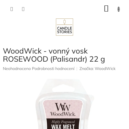
Přejít
NÁKU
na
obsah
KOŠÍK
WoodWick - vonný vosk
ROSEWOOD (Palisandr) 22 g
Průměrné
Neohodnoceno
Podrobnosti hodnocení
Značka:
WoodWick
hodnocení
produktu
je
0,0
z
5
hvězdiček.