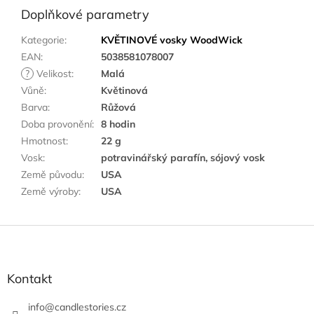
Doplňkové parametry
Kategorie
:
KVĚTINOVÉ vosky WoodWick
EAN
:
5038581078007
?
Velikost
:
Malá
Vůně
:
Květinová
Barva
:
Růžová
Doba provonění
:
8 hodin
Hmotnost
:
22 g
Vosk
:
potravinářský parafín, sójový vosk
Země původu
:
USA
Země výroby
:
USA
Z
á
p
a
Kontakt
t
í
info
@
candlestories.cz