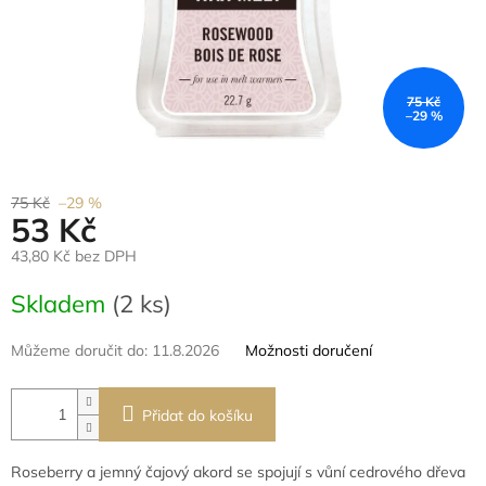
75 Kč
–29 %
75 Kč
–29 %
53 Kč
43,80 Kč bez DPH
Měrná
Skladem
(2 ks)
cena:
Můžeme doručit do:
11.8.2026
Možnosti doručení
Přidat do košíku
Roseberry a jemný čajový akord se spojují s vůní cedrového dřeva