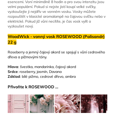
esencemi. Voní minimálně 8 hodin a pro svou intenzitu jsou
velmi populární. Pokud si nejste jistí koupí velké svíčky,
vyzkoušejte ji nejdřív ve vonném vosku. Vosky můžete
rozpouštět v klasické aromalampě na čajovou svíčku nebo v
elektrické. Pokud již vůni necítíte, je čas vosk vylít a
vyzkoušet nový.
WoodWick - vonný vosk ROSEWOOD (Palisandr)
22 g
Roseberry a jemný čajový akord se spojují s vůní cedrového
dřeva a pižmovými tóny.
Hlava
: švestka, mandarinka, čajový akord
Srdce
: roseberry, jasmín, Davana
Základ
: bílé pižmo, cedrové dřevo, ambra
Přivoňte k ROSEWOOD ...