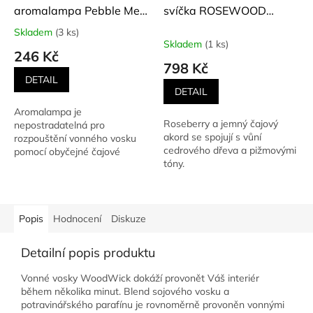
aromalampa Pebble Melt
svíčka ROSEWOOD
GREY LILAC
(Palisandr) 453,6 g
Skladem
(3 ks)
Průměrné
Skladem
(1 ks)
hodnocení
246 Kč
produktu
798 Kč
je
DETAIL
5,0
DETAIL
z
Aromalampa je
5
Roseberry a jemný čajový
nepostradatelná pro
hvězdiček.
akord se spojují s vůní
rozpouštění vonného vosku
cedrového dřeva a pižmovými
pomocí obyčejné čajové
tóny.
svíčky. Ta je umístěna ve
spodní části. Vrchní...
Popis
Hodnocení
Diskuze
Detailní popis produktu
Vonné vosky WoodWick dokáží provonět Váš interiér
během několika minut. Blend sojového vosku a
potravinářského parafínu je rovnoměrně provoněn vonnými