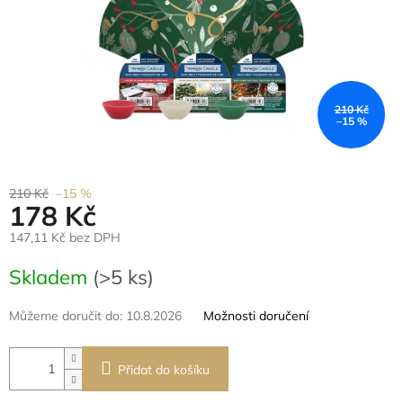
210 Kč
–15 %
210 Kč
–15 %
178 Kč
147,11 Kč bez DPH
Měrná
Skladem
(>5 ks)
cena:
Můžeme doručit do:
10.8.2026
Možnosti doručení
Přidat do košíku