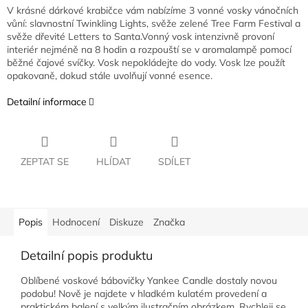
V krásné dárkové krabičce vám nabízíme 3 vonné vosky vánočních
vůní: slavnostní Twinkling Lights, svěže zelené Tree Farm Festival a
svěže dřevité Letters to Santa.
Vonný vosk intenzivně provoní
interiér nejméně na 8 hodin a rozpouští se v aromalampě pomocí
běžné čajové svíčky. Vosk nepokládejte do vody. Vosk lze použít
opakovaně, dokud stále uvolňují vonné esence.
Detailní informace
ZEPTAT SE
HLÍDAT
SDÍLET
Popis
Hodnocení
Diskuze
Značka
Detailní popis produktu
Oblíbené voskové bábovičky Yankee Candle dostaly novou
podobu! Nově je najdete v hladkém kulatém provedení a
praktickém balení s velkým ilustračním obrázkem. Rychleji se