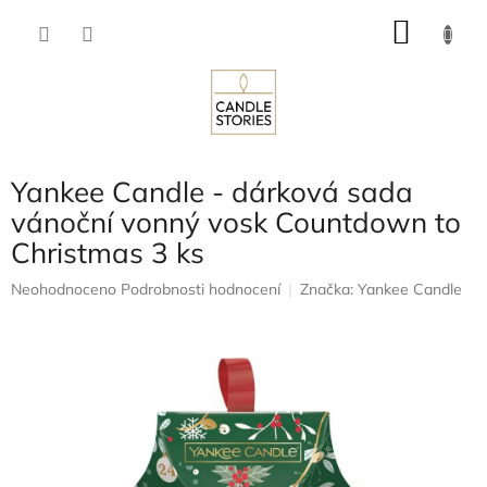
Přejít
NÁKU
na
obsah
KOŠÍK
Yankee Candle - dárková sada
vánoční vonný vosk Countdown to
Christmas 3 ks
Průměrné
Neohodnoceno
Podrobnosti hodnocení
Značka:
Yankee Candle
hodnocení
produktu
je
0,0
z
5
hvězdiček.