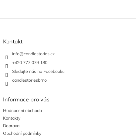
Z
á
p
a
Kontakt
t
í
info
@
candlestories.cz
+420 777 079 180
Sledujte nás na Facebooku
candlestoriesbrno
Informace pro vás
Hodnocení obchodu
Kontakty
Doprava
Obchodní podmínky