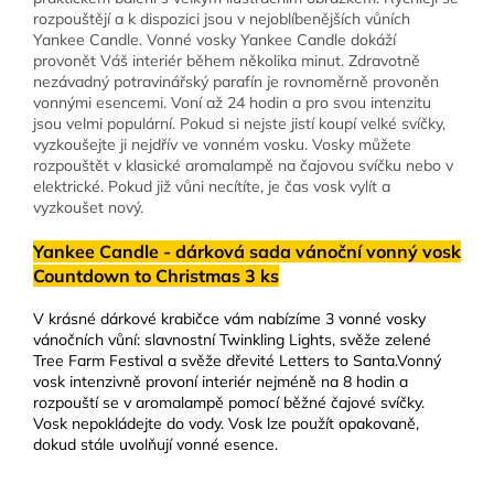
rozpouštějí a k dispozici jsou v nejoblíbenějších vůních
Yankee Candle. Vonné vosky Yankee Candle dokáží
provonět Váš interiér během několika minut. Zdravotně
nezávadný potravinářský parafín je rovnoměrně provoněn
vonnými esencemi. Voní až 24 hodin a pro svou intenzitu
jsou velmi populární. Pokud si nejste jistí koupí velké svíčky,
vyzkoušejte ji nejdřív ve vonném vosku. Vosky můžete
rozpouštět v klasické aromalampě na čajovou svíčku nebo v
elektrické. Pokud již vůni necítíte, je čas vosk vylít a
vyzkoušet nový.
Yankee Candle - dárková sada vánoční vonný vosk
Countdown to Christmas 3 ks
V krásné dárkové krabičce vám nabízíme 3 vonné vosky
vánočních vůní: slavnostní Twinkling Lights, svěže zelené
Tree Farm Festival a svěže dřevité Letters to Santa.Vonný
vosk intenzivně provoní interiér nejméně na 8 hodin a
rozpouští se v aromalampě pomocí běžné čajové svíčky.
Vosk nepokládejte do vody. Vosk lze použít opakovaně,
dokud stále uvolňují vonné esence.