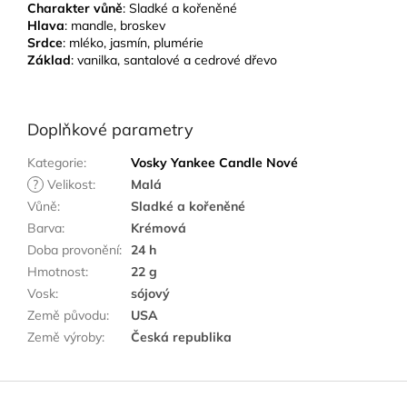
Charakter vůně
: Sladké a kořeněné
Hlava
: mandle, broskev
Srdce
: mléko, jasmín, plumérie
Základ
: vanilka, santalové a cedrové dřevo
Doplňkové parametry
Kategorie
:
Vosky Yankee Candle Nové
?
Velikost
:
Malá
Vůně
:
Sladké a kořeněné
Barva
:
Krémová
Doba provonění
:
24 h
Hmotnost
:
22 g
Vosk
:
sójový
Země původu
:
USA
Země výroby
:
Česká republika
Z