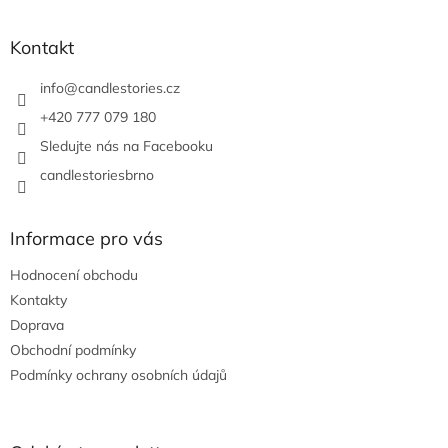
á
p
a
Kontakt
t
í
info
@
candlestories.cz
+420 777 079 180
Sledujte nás na Facebooku
candlestoriesbrno
Informace pro vás
Hodnocení obchodu
Kontakty
Doprava
Obchodní podmínky
Podmínky ochrany osobních údajů