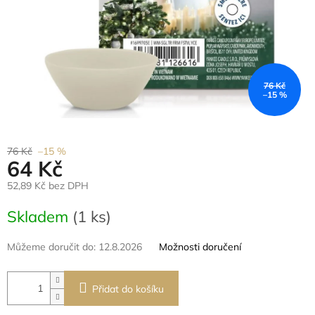
76 Kč
–15 %
76 Kč
–15 %
64 Kč
52,89 Kč bez DPH
Měrná
Skladem
(1 ks)
cena:
Můžeme doručit do:
12.8.2026
Možnosti doručení
Přidat do košíku