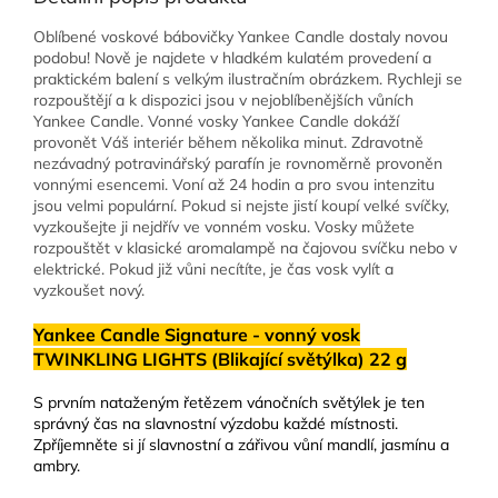
Oblíbené voskové bábovičky Yankee Candle dostaly novou
podobu! Nově je najdete v hladkém kulatém provedení a
praktickém balení s velkým ilustračním obrázkem. Rychleji se
rozpouštějí a k dispozici jsou v nejoblíbenějších vůních
Yankee Candle. Vonné vosky Yankee Candle dokáží
provonět Váš interiér během několika minut. Zdravotně
nezávadný potravinářský parafín je rovnoměrně provoněn
vonnými esencemi. Voní až 24 hodin a pro svou intenzitu
jsou velmi populární. Pokud si nejste jistí koupí velké svíčky,
vyzkoušejte ji nejdřív ve vonném vosku. Vosky můžete
rozpouštět v klasické aromalampě na čajovou svíčku nebo v
elektrické. Pokud již vůni necítíte, je čas vosk vylít a
vyzkoušet nový.
Yankee Candle Signature - vonný vosk
TWINKLING LIGHTS (Blikající světýlka) 22 g
S prvním nataženým řetězem vánočních světýlek je ten
správný čas na slavnostní výzdobu každé místnosti.
Zpříjemněte si jí slavnostní a zářivou vůní mandlí, jasmínu a
ambry.