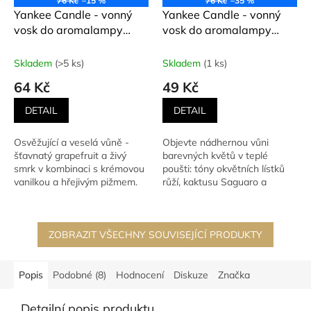
76 Kč
–15 %
76 Kč
–35 %
Yankee Candle - vonný
Yankee Candle - vonný
vosk do aromalampy
vosk do aromalampy
WHITE SPRUCE &
DESERT BLOOMS
GRAPEFRUIT (Bílý smrk a
(Pouštní květiny) 22 g
Skladem
(>5 ks)
Skladem
(1 ks)
grapefruit) 22 g
64 Kč
49 Kč
DETAIL
DETAIL
Osvěžující a veselá vůně -
Objevte nádhernou vůni
šťavnatý grapefruit a živý
barevných květů v teplé
smrk v kombinaci s krémovou
poušti: tóny okvětních lístků
vanilkou a hřejivým pižmem.
růží, kaktusu Saguaro a
šalvěje.
ZOBRAZIT VŠECHNY SOUVISEJÍCÍ PRODUKTY
Popis
Podobné (8)
Hodnocení
Diskuze
Značka
Detailní popis produktu