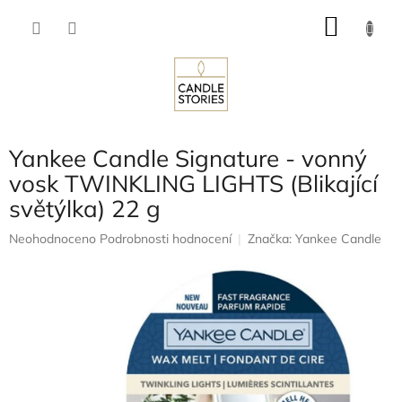
Přejít
NÁKU
na
obsah
KOŠÍK
Yankee Candle Signature - vonný
vosk TWINKLING LIGHTS (Blikající
světýlka) 22 g
Průměrné
Neohodnoceno
Podrobnosti hodnocení
Značka:
Yankee Candle
hodnocení
produktu
je
0,0
z
5
hvězdiček.