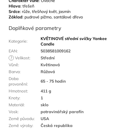
Charakter vůně
: Ovocné
Hlava
: třešeň
Srdce
: růže, třešňový květ, jasmín
Základ
: pudrové pižmo, santálové dřevo
Doplňkové parametry
KVĚTINOVÉ střední svíčky Yankee
Kategorie
:
Candle
EAN
:
5038581009162
?
Velikost
:
Střední
Vůně
:
Květinová
Barva
:
Růžová
Doba
65 - 75 hodin
provonění
:
Hmotnost
:
411 g
Knoty
:
1
Materiál
:
sklo
Vosk
:
potravinářský parafín
Země původu
:
USA
Země výroby
:
Česká republika