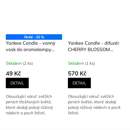
76 Kč
–35 %
Yankee Candle - vonný
Yankee Candle - difuzér
vosk do aromalampy
CHERRY BLOSSOM
CHERRY BLOSSOM
(Třešňový květ)
(Třešňový květ) 22 g
Skladem
(2 ks)
Skladem
(1 ks)
49 Kč
570 Kč
DETAIL
DETAIL
Okouzlující náruč svěžích
Okouzlující náruč svěžích
jarních třešňových květů,
jarních květin, které dodají
které dodají pokoji růžový
pokoji růžový nádech a pocit
nádech a pocit štěstí.
štěstí.