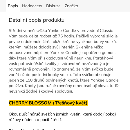
Popis
Hodnocení
Diskuze
Značka
Detailní popis produktu
Střední vonná svíčka Yankee Candle v provedení Classic
Vám bude dělat radost až 75 hodin. Pečlivě vybrané sklo je
pevné a dokonale čiré, takže krásně vyniknou barvy vosků,
kterými můžete doladit svůj interiér. Skleněné víčko
embosováno nápisem Yankee Candle je opatřeno gumou,
díky které Vám při skladování vůně neunikne. Parafínový
vosk potravinářské kvality je zdravotně nezávadný a je
rovnoměrně provoněn. To znamená, že Vám svíčka bude
vonět až do poslední kapky vosku. Tato svíčka obsahuje
jeden ze 150 druhů bavlněných knotů, které Yankee Candle
používá. Knoty jsou ručně rovnány a neobsahují olovo, tudíž
nevzniká žádné škodlivé spalování.
CHERRY BLOSSOM (Třešňový květ)
Okouzlující náruč svěžích jarních květin, které dodají pokoji
růžový nádech a pocit štěstí.