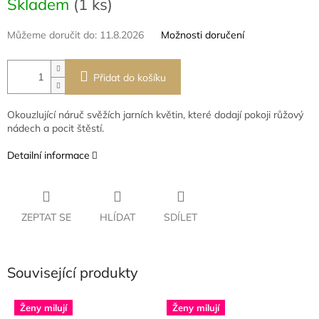
Skladem
(1 ks)
cena:
Můžeme doručit do:
11.8.2026
Možnosti doručení
Přidat do košíku
Okouzlující náruč svěžích jarních květin, které dodají pokoji růžový
nádech a pocit štěstí.
Detailní informace
ZEPTAT SE
HLÍDAT
SDÍLET
Související produkty
Ženy milují
Ženy milují