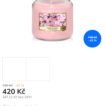
749 Kč
–43 %
749 Kč
–43 %
420 Kč
347,11 Kč bez DPH
Měrná