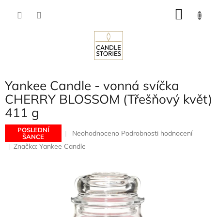
Přejít
NÁKU
na
obsah
KOŠÍK
Yankee Candle - vonná svíčka
CHERRY BLOSSOM (Třešňový květ)
411 g
POSLEDNÍ
Průměrné
Neohodnoceno
Podrobnosti hodnocení
ŠANCE
hodnocení
Značka:
Yankee Candle
produktu
je
0,0
z
5
hvězdiček.