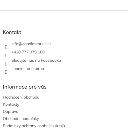
Z
á
p
a
Kontakt
t
í
info
@
candlestories.cz
+420 777 079 180
Sledujte nás na Facebooku
candlestoriesbrno
Informace pro vás
Hodnocení obchodu
Kontakty
Doprava
Obchodní podmínky
Podmínky ochrany osobních údajů