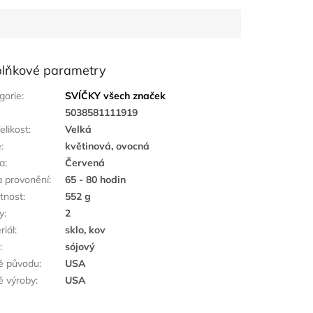
lňkové parametry
gorie
:
SVÍČKY všech značek
:
5038581111919
elikost
:
Velká
ě
:
květinová, ovocná
a
:
Červená
 provonění
:
65 - 80 hodin
tnost
:
552 g
y
:
2
riál
:
sklo, kov
k
:
sójový
ě původu
:
USA
 výroby
:
USA