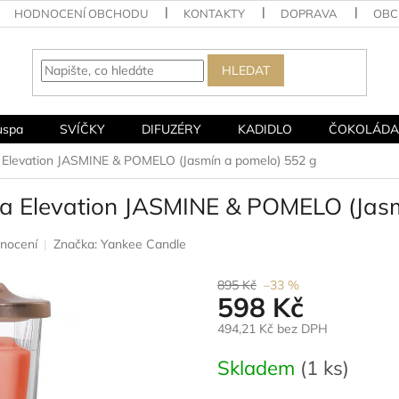
HODNOCENÍ OBCHODU
KONTAKTY
DOPRAVA
OBC
HLEDAT
uspa
SVÍČKY
DIFUZÉRY
KADIDLO
ČOKOLÁDA
a Elevation JASMINE & POMELO (Jasmín a pomelo) 552 g
ka Elevation JASMINE & POMELO (Jas
nocení
Značka:
Yankee Candle
895 Kč
–33 %
598 Kč
494,21 Kč bez DPH
Měrná
Skladem
(1 ks)
cena: