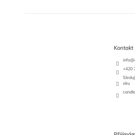
Z
á
p
a
t
Kontakt
í
info
@
+420 
Sledu
oku
candl
Přijímám