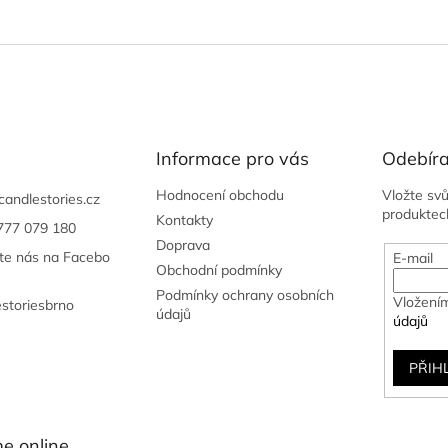
Informace pro vás
Odebíra
Hodnocení obchodu
Vložte sv
candlestories.cz
produktec
Kontakty
777 079 180
Doprava
jte nás na Facebo
E-mail
Obchodní podmínky
Podmínky ochrany osobních
Vložením
estoriesbrno
údajů
údajů
PŘIH
e online