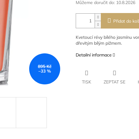
Můžeme doručit do:
10.8.2026
Přidat do koš
Kvetoucí révy bílého jasmínu vo
dřevitým bílým pižmem.
Detailní informace
895 Kč
–33 %
TISK
ZEPTAT SE