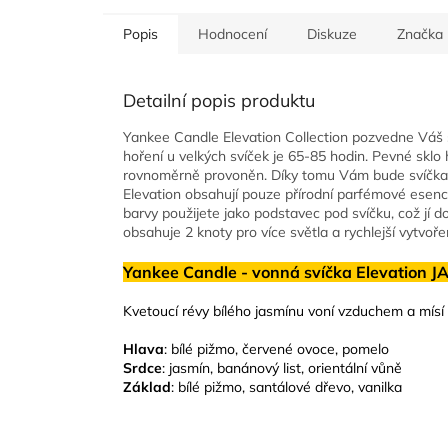
Popis
Hodnocení
Diskuze
Značka
Detailní popis produktu
Yankee Candle Elevation Collection pozvedne Váš st
hoření u velkých svíček je 65-85 hodin. Pevné sklo
rovnoměrně provoněn. Díky tomu Vám bude svíčka 
Elevation obsahují pouze přírodní parfémové esenc
barvy použijete jako podstavec pod svíčku, což jí
obsahuje 2 knoty pro více světla a rychlejší vytvoř
Yankee Candle - vonná svíčka Elevation 
Kvetoucí révy bílého jasmínu voní vzduchem a mísí
Hlava
: bílé pižmo, červené ovoce, pomelo
Srdce
: jasmín, banánový list, orientální vůně
Základ
: bílé pižmo, santálové dřevo, vanilka