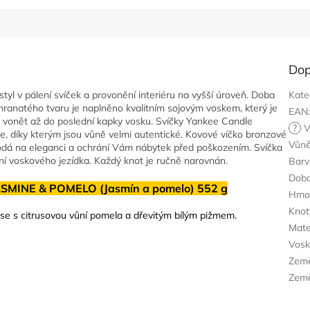
Dop
yl v pálení svíček a provonění interiéru na vyšší úroveň. Doba
Kate
 hranatého tvaru je naplněno kvalitním sojovým voskem, který je
EAN
vonět až do poslední kapky vosku. Svíčky Yankee Candle
?
V
e, díky kterým jsou vůně velmi autentické. Kovové víčko bronzové
Vůn
 dodá na eleganci a ochrání Vám nábytek před poškozením. Svíčka
ení voskového jezídka. Každý knot je ručně narovnán.
Barv
Doba
JASMINE & POMELO (Jasmín a pomelo) 552 g
Hmo
Knot
 se s citrusovou vůní pomela a dřevitým bílým pižmem.
Mate
Vos
Zem
Země