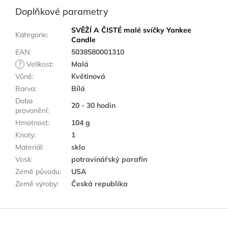
Doplňkové parametry
SVĚŽÍ A ČISTÉ malé svíčky Yankee
Kategorie
:
Candle
EAN
:
5038580001310
?
Velikost
:
Malá
Vůně
:
Květinová
Barva
:
Bílá
Doba
20 - 30 hodin
provonění
:
Hmotnost
:
104 g
Knoty
:
1
Materiál
:
sklo
Vosk
:
potravinářský parafín
Země původu
:
USA
Země výroby
:
Česká republika
Z
á