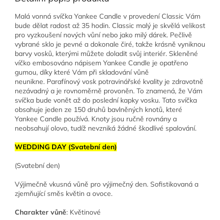
Malá vonná svíčka Yankee Candle v provedení Classic Vám
bude dělat radost až 35 hodin. Classic malý je skvělá velikost
pro vyzkoušení nových vůní nebo jako milý dárek. Pečlivě
vybrané sklo je pevné a dokonale čiré, takže krásně vyniknou
barvy vosků, kterými můžete doladit svůj interiér. Skleněné
víčko embosováno nápisem Yankee Candle je opatřeno
gumou, díky které Vám při skladování vůně
neunikne. Parafínový vosk potravinářské kvality je zdravotně
nezávadný a je rovnoměrně provoněn. To znamená, že Vám
svíčka bude vonět až do poslední kapky vosku. Tato svíčka
obsahuje jeden ze 150 druhů bavlněných knotů, které
Yankee Candle používá. Knoty jsou ručně rovnány a
neobsahují olovo, tudíž nevzniká žádné škodlivé spalování.
WEDDING DAY (Svatební den)
(Svatební den)
Výjimečně vkusná vůně pro výjimečný den. Sofistikovaná a
zjemňující směs květin a ovoce.
Charakter vůně
: Květinové