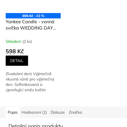
895 Kč
–33 %
Yankee Candle - vonná
svíčka WEDDING DAY
(Svatební den) 623 g
Skladem
(2 ks)
598 Kč
DETAIL
(Svatební den) Výjimečně
vkusná vůně pro výjimečný
den. Sofistikovaná a
zjemňující směs květin
a ovoce. Charakter vůně:
Květinové
Popis
Hodnocení (1)
Diskuze
Značka
Detailní popis produktu