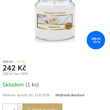
285 Kč
–15 %
285 Kč
–15 %
242 Kč
200 Kč bez DPH
Měrná
Skladem
(1 ks)
cena:
Můžeme doručit do:
12.8.2026
Možnosti doručení
Přidat do košíku