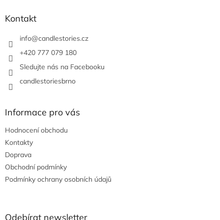
p
a
Kontakt
t
í
info
@
candlestories.cz
+420 777 079 180
Sledujte nás na Facebooku
candlestoriesbrno
Informace pro vás
Hodnocení obchodu
Kontakty
Doprava
Obchodní podmínky
Podmínky ochrany osobních údajů
Odebírat newsletter