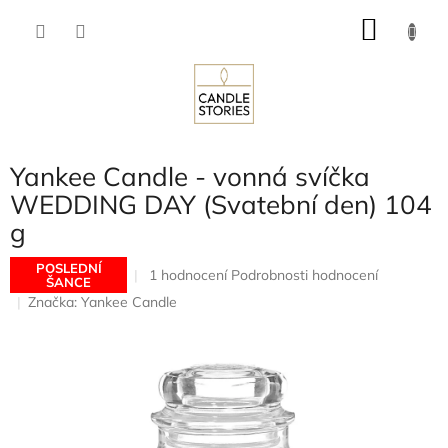
Přejít
NÁKU
na
obsah
KOŠÍK
Yankee Candle - vonná svíčka
WEDDING DAY (Svatební den) 104
g
POSLEDNÍ
Průměrné
1 hodnocení
Podrobnosti hodnocení
ŠANCE
hodnocení
Značka:
Yankee Candle
produktu
je
5,0
z
5
hvězdiček.