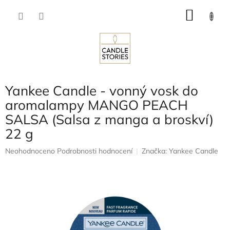
Přejít
NÁKU
na
obsah
KOŠÍK
Yankee Candle - vonný vosk do
aromalampy MANGO PEACH
SALSA (Salsa z manga a broskví)
22 g
Průměrné
Neohodnoceno
Podrobnosti hodnocení
Značka:
Yankee Candle
hodnocení
produktu
je
0,0
z
5
hvězdiček.