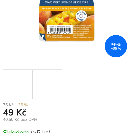
76 Kč
–35 %
76 Kč
–35 %
49 Kč
40,50 Kč bez DPH
Měrná
Skladem
(>5 ks)