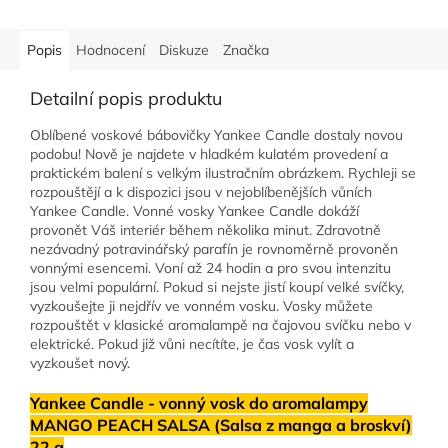
Popis
Hodnocení
Diskuze
Značka
Detailní popis produktu
Oblíbené voskové bábovičky Yankee Candle dostaly novou
podobu! Nově je najdete v hladkém kulatém provedení a
praktickém balení s velkým ilustračním obrázkem. Rychleji se
rozpouštějí a k dispozici jsou v nejoblíbenějších vůních
Yankee Candle. Vonné vosky Yankee Candle dokáží
provonět Váš interiér během několika minut. Zdravotně
nezávadný potravinářský parafín je rovnoměrně provoněn
vonnými esencemi. Voní až 24 hodin a pro svou intenzitu
jsou velmi populární. Pokud si nejste jistí koupí velké svíčky,
vyzkoušejte ji nejdřív ve vonném vosku. Vosky můžete
rozpouštět v klasické aromalampě na čajovou svíčku nebo v
elektrické. Pokud již vůni necítíte, je čas vosk vylít a
vyzkoušet nový.
Yankee Candle - vonný vosk do aromalampy
MANGO PEACH SALSA (Salsa z manga a broskví)
22 g