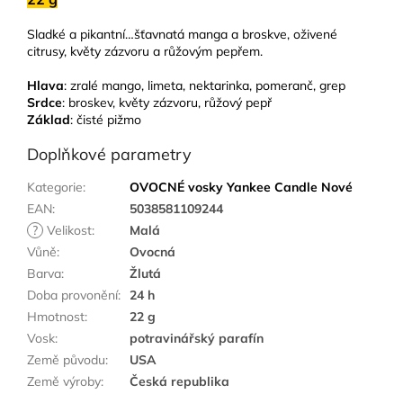
Sladké a pikantní…šťavnatá manga a broskve, oživené
citrusy, květy zázvoru a růžovým pepřem.
Hlava
: zralé mango, limeta, nektarinka, pomeranč, grep
Srdce
: broskev, květy zázvoru, růžový pepř
Základ
: čisté pižmo
Doplňkové parametry
Kategorie
:
OVOCNÉ vosky Yankee Candle Nové
EAN
:
5038581109244
?
Velikost
:
Malá
Vůně
:
Ovocná
Barva
:
Žlutá
Doba provonění
:
24 h
Hmotnost
:
22 g
Vosk
:
potravinářský parafín
Země původu
:
USA
Země výroby
:
Česká republika