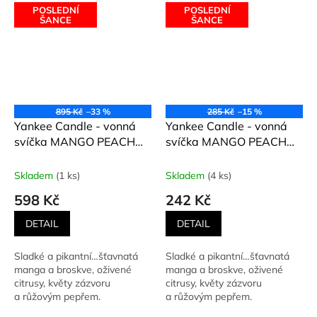
POSLEDNÍ
POSLEDNÍ
ŠANCE
ŠANCE
895 Kč
–33 %
285 Kč
–15 %
Yankee Candle - vonná
Yankee Candle - vonná
svíčka MANGO PEACH
svíčka MANGO PEACH
SALSA (Salsa z manga a
SALSA (Salsa z manga a
broskví) 623 g
broskví) 104 g
Skladem
(1 ks)
Skladem
(4 ks)
598 Kč
242 Kč
DETAIL
DETAIL
Sladké a pikantní…šťavnatá
Sladké a pikantní…šťavnatá
manga a broskve, oživené
manga a broskve, oživené
citrusy, květy zázvoru
citrusy, květy zázvoru
a růžovým pepřem.
a růžovým pepřem.