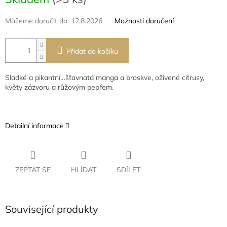
cena:
Můžeme doručit do:
12.8.2026
Možnosti doručení
Přidat do košíku
Sladké a pikantní…šťavnatá manga a broskve, oživené citrusy,
květy zázvoru a růžovým pepřem.
Detailní informace
ZEPTAT SE
HLÍDAT
SDÍLET
Související produkty