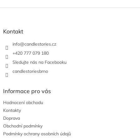
Z
á
p
a
Kontakt
t
í
info
@
candlestories.cz
+420 777 079 180
Sledujte nás na Facebooku
candlestoriesbrno
Informace pro vás
Hodnocení obchodu
Kontakty
Doprava
Obchodní podmínky
Podmínky ochrany osobních údajů