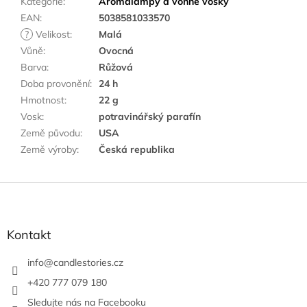
Kategorie
:
Aromalampy a vonné vosky
EAN
:
5038581033570
?
Velikost
:
Malá
Vůně
:
Ovocná
Barva
:
Růžová
Doba provonění
:
24 h
Hmotnost
:
22 g
Vosk
:
potravinářský parafín
Země původu
:
USA
Země výroby
:
Česká republika
Z
á
p
a
Kontakt
t
í
info
@
candlestories.cz
+420 777 079 180
Sledujte nás na Facebooku