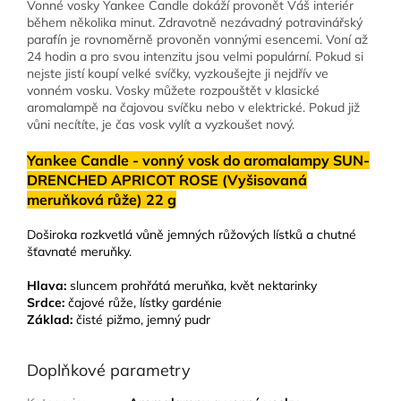
Vonné vosky Yankee Candle dokáží provonět Váš interiér
během několika minut. Zdravotně nezávadný potravinářský
parafín je rovnoměrně provoněn vonnými esencemi. Voní až
24 hodin a pro svou intenzitu jsou velmi populární. Pokud si
nejste jistí koupí velké svíčky, vyzkoušejte ji nejdřív ve
vonném vosku. Vosky můžete rozpouštět v klasické
aromalampě na čajovou svíčku nebo v elektrické. Pokud již
vůni necítíte, je čas vosk vylít a vyzkoušet nový.
Yankee Candle - vonný vosk do aromalampy SUN-
DRENCHED APRICOT ROSE (Vyšisovaná
meruňková růže) 22 g
Doširoka rozkvetlá vůně jemných růžových lístků a chutné
šťavnaté meruňky.
Hlava:
sluncem prohřátá meruňka, květ nektarinky
Srdce:
čajové růže, lístky gardénie
Základ:
čisté pižmo, jemný pudr
Doplňkové parametry