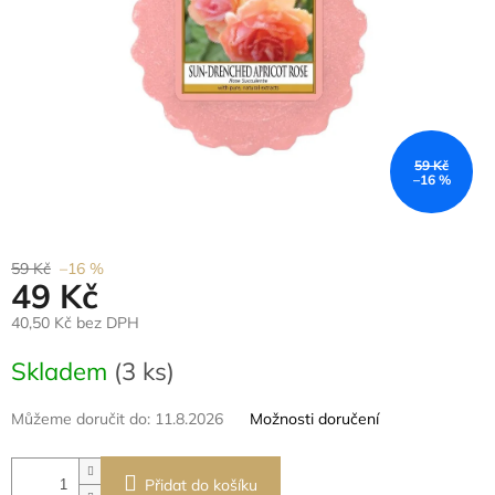
59 Kč
–16 %
59 Kč
–16 %
49 Kč
40,50 Kč bez DPH
Měrná
Skladem
(3 ks)
cena:
Můžeme doručit do:
11.8.2026
Možnosti doručení
Přidat do košíku