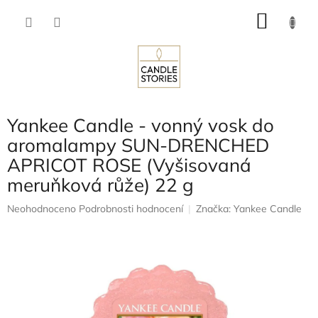
Přejít
NÁKU
na
obsah
KOŠÍK
Yankee Candle - vonný vosk do
aromalampy SUN-DRENCHED
APRICOT ROSE (Vyšisovaná
meruňková růže) 22 g
Průměrné
Neohodnoceno
Podrobnosti hodnocení
Značka:
Yankee Candle
hodnocení
produktu
je
0,0
z
5
hvězdiček.