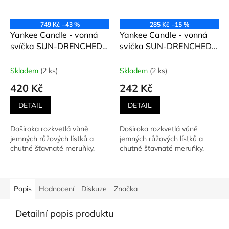
749 Kč
–43 %
285 Kč
–15 %
Yankee Candle - vonná
Yankee Candle - vonná
svíčka SUN-DRENCHED
svíčka SUN-DRENCHED
APRICOT (Vyšisovaná
APRICOT (Vyšisovaná
meruňková růže) 411 g
meruňková růže) 104 g
Skladem
(2 ks)
Skladem
(2 ks)
420 Kč
242 Kč
DETAIL
DETAIL
Doširoka rozkvetlá vůně
Doširoka rozkvetlá vůně
jemných růžových lístků a
jemných růžových lístků a
chutné šťavnaté meruňky.
chutné šťavnaté meruňky.
Popis
Hodnocení
Diskuze
Značka
Detailní popis produktu