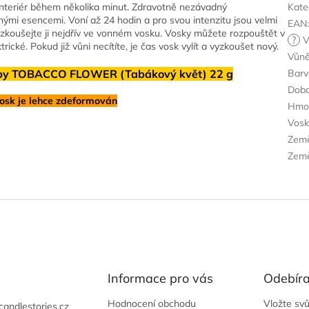
nteriér během několika minut. Zdravotně nezávadný
Kate
ými esencemi. Voní až 24 hodin a pro svou intenzitu jsou velmi
EAN
, vyzkoušejte ji nejdřív ve vonném vosku. Vosky můžete rozpouštět v
?
V
ické. Pokud již vůni necítíte, je čas vosk vylít a vyzkoušet nový.
Vůn
mpy TOBACCO FLOWER (Tabákový květ) 22 g
Barv
Doba
osk je lehce zdeformován
Hmo
Vos
Zem
Země
Informace pro vás
Odebíra
Hodnocení obchodu
Vložte sv
candlestories.cz