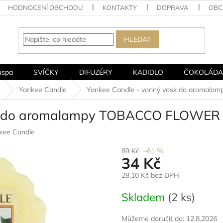
HODNOCENÍ OBCHODU
KONTAKTY
DOPRAVA
OBC
HLEDAT
uspa
SVÍČKY
DIFUZÉRY
KADIDLO
ČOKOLÁDA
Yankee Candle
Yankee Candle - vonný vosk do aromala
sk do aromalampy TOBACCO FLOWER (
kee Candle
89 Kč
–61 %
34 Kč
28,10 Kč bez DPH
Měrná
Skladem
(2 ks)
cena:
Můžeme doručit do:
12.8.2026