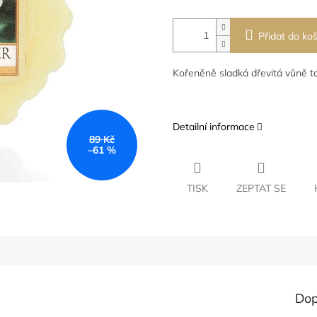
Přidat do koš
Kořeněně sladká dřevitá vůně 
Detailní informace
89 Kč
–61 %
TISK
ZEPTAT SE
Dop