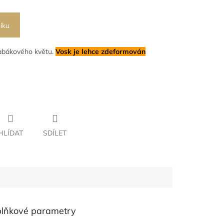
íku
tabákového květu.
Vosk je lehce zdeformován
HLÍDAT
SDÍLET
lňkové parametry