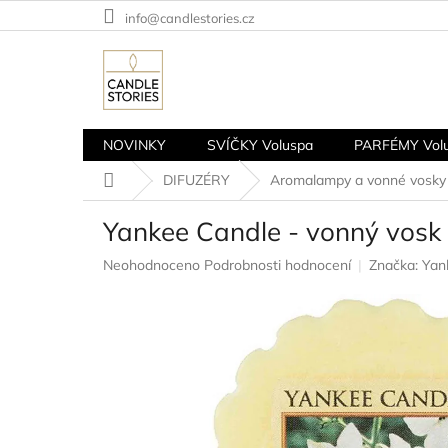
Přejít
info@candlestories.cz
na
obsah
NOVINKY
SVÍČKY Voluspa
PARFÉMY Vol
Domů
DIFUZÉRY
Aromalampy a vonné vosky
Yankee Candle - vonný vo
Průměrné
Neohodnoceno
Podrobnosti hodnocení
Značka:
Yan
hodnocení
produktu
je
0,0
z
5
hvězdiček.