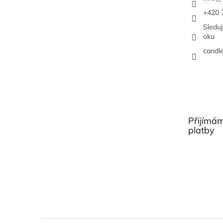
+420 
Sledu
oku
candl
Přijímám
platby