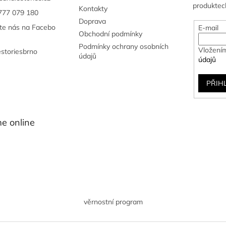
produktec
Kontakty
777 079 180
Doprava
jte nás na Facebo
E-mail
Obchodní podmínky
Podmínky ochrany osobních
Vložením
estoriesbrno
údajů
údajů
PŘIH
e online
věrnostní program