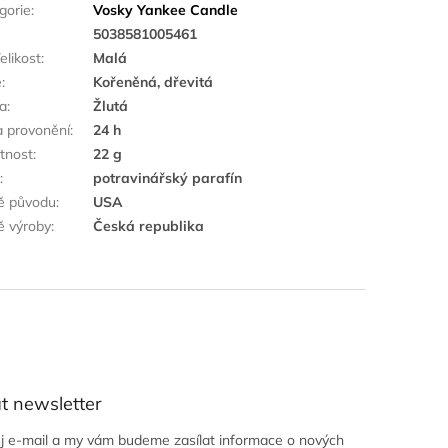
gorie
:
Vosky Yankee Candle
:
5038581005461
elikost
:
Malá
ě
:
Kořeněná, dřevitá
a
:
Žlutá
 provonění
:
24 h
tnost
:
22 g
k
:
potravinářský parafín
ě původu
:
USA
 výroby
:
Česká republika
t newsletter
ůj e-mail a my vám budeme zasílat informace o nových