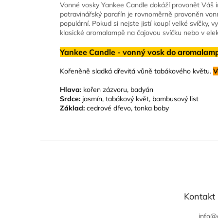
Vonné vosky Yankee Candle dokáží provonět Váš i
potravinářský parafín je rovnoměrně provoněn vonn
populární. Pokud si nejste jistí koupí velké svíčky
klasické aromalampě na čajovou svíčku nebo v elektr
Yankee Candle - vonný vosk do aromala
Kořeněně sladká dřevitá vůně tabákového květu.
V
Hlava:
kořen zázvoru, badyán
Srdce:
jasmín, tabákový květ, bambusový list
Základ:
cedrové dřevo, tonka boby
Z
á
p
a
t
Kontakt
í
info
@