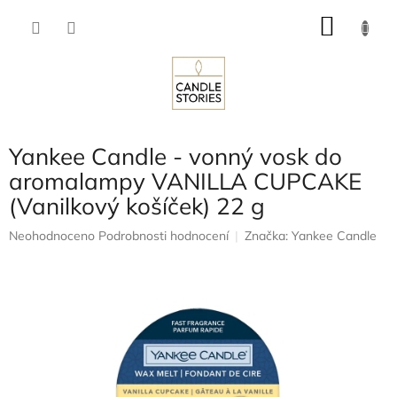
Přejít
NÁKU
na
obsah
KOŠÍK
Yankee Candle - vonný vosk do
aromalampy VANILLA CUPCAKE
(Vanilkový košíček) 22 g
Průměrné
Neohodnoceno
Podrobnosti hodnocení
Značka:
Yankee Candle
hodnocení
produktu
je
0,0
z
5
hvězdiček.