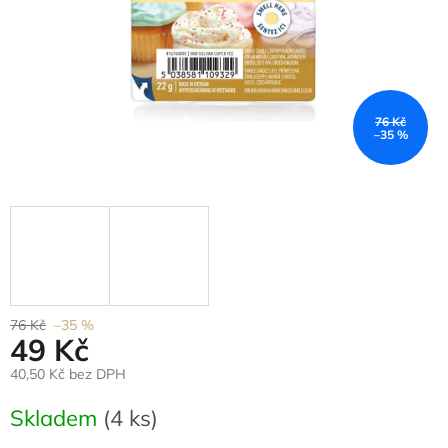
76 Kč
–35 %
76 Kč
–35 %
49 Kč
40,50 Kč bez DPH
Měrná
Skladem
(4 ks)
cena: