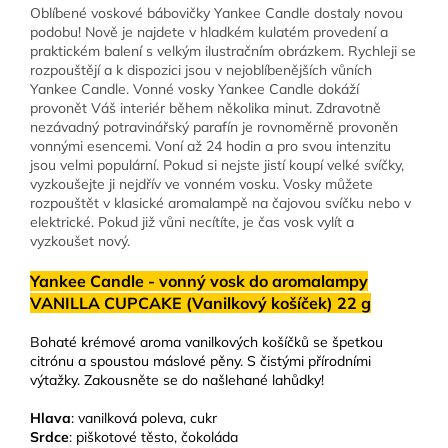
Oblíbené voskové bábovičky Yankee Candle dostaly novou
podobu! Nově je najdete v hladkém kulatém provedení a
praktickém balení s velkým ilustračním obrázkem. Rychleji se
rozpouštějí a k dispozici jsou v nejoblíbenějších vůních
Yankee Candle. Vonné vosky Yankee Candle dokáží
provonět Váš interiér během několika minut. Zdravotně
nezávadný potravinářský parafín je rovnoměrně provoněn
vonnými esencemi. Voní až 24 hodin a pro svou intenzitu
jsou velmi populární. Pokud si nejste jistí koupí velké svíčky,
vyzkoušejte ji nejdřív ve vonném vosku. Vosky můžete
rozpouštět v klasické aromalampě na čajovou svíčku nebo v
elektrické. Pokud již vůni necítíte, je čas vosk vylít a
vyzkoušet nový.
Yankee Candle - vonný vosk do aromalampy
VANILLA CUPCAKE (Vanilkový košíček) 22 g
Bohaté krémové aroma vanilkových košíčků se špetkou
citrónu a spoustou máslové pěny. S čistými přírodními
výtažky. Zakousněte se do našlehané lahůdky!
Hlava
: vanilková poleva, cukr
Srdce
: piškotové těsto, čokoláda