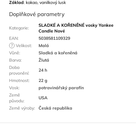
Základ
: kakao, vanilkový lusk
Doplňkové parametry
SLADKÉ A KOŘENĚNÉ vosky Yankee
Kategorie
:
Candle Nové
EAN
:
5038581109329
?
Velikost
:
Malá
Vůně
:
Sladká a kořeněná
Barva
:
Žlutá
Doba
24 h
provonění
:
Hmotnost
:
22 g
Vosk
:
potravinářský parafín
Země
USA
původu
:
Země výroby
:
Česká republika
Z
á