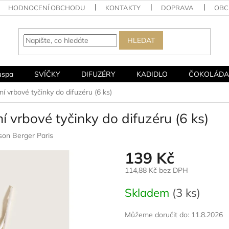
HODNOCENÍ OBCHODU
KONTAKTY
DOPRAVA
OBC
HLEDAT
uspa
SVÍČKY
DIFUZÉRY
KADIDLO
ČOKOLÁDA
í vrbové tyčinky do difuzéru (6 ks)
í vrbové tyčinky do difuzéru (6 ks)
son Berger Paris
139 Kč
114,88 Kč bez DPH
Měrná
Skladem
(3 ks)
cena:
Můžeme doručit do:
11.8.2026