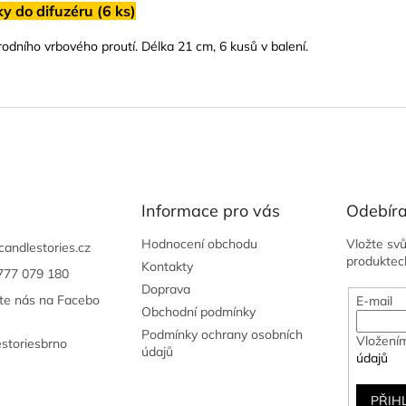
y do difuzéru (6 ks)
rodního vrbového proutí. Délka 21 cm, 6 kusů v balení.
Informace pro vás
Odebíra
Hodnocení obchodu
Vložte sv
candlestories.cz
produktec
Kontakty
777 079 180
Doprava
jte nás na Facebo
E-mail
Obchodní podmínky
Podmínky ochrany osobních
Vložením
estoriesbrno
údajů
údajů
PŘIH