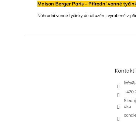
Maison Berger Paris - Přírodní vonné tyčink
Náhradní vonné tyčinky do difuzéru, vyrobené z pří
Z
á
p
a
t
Kontakt
í
info
@
+420 
Sledu
oku
candl