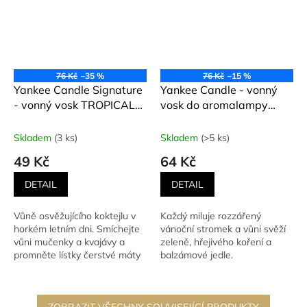
76 Kč
–35 %
76 Kč
–15 %
Yankee Candle Signature
Yankee Candle - vonný
- vonný vosk TROPICAL
vosk do aromalampy
BREEZE (Tropický vánek)
SHIMMERING
22 g
CHRISTMAS TREE
Skladem
(3 ks)
Skladem
(>5 ks)
(Rozzářený vánoční
49 Kč
64 Kč
stromeček) 22 g
DETAIL
DETAIL
Vůně osvěžujícího koktejlu v
Každý miluje rozzářený
horkém letním dni. Smíchejte
vánoční stromek a vůni svěží
vůni mučenky a kvajávy a
zeleně, hřejivého koření a
promněte lístky čerstvé máty
balzámové jedle.
mezi prsty. Ta vůně...