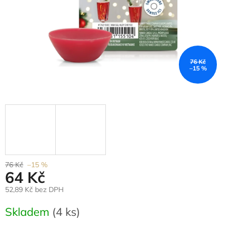
76 Kč
–15 %
76 Kč
–15 %
64 Kč
52,89 Kč bez DPH
Měrná
Skladem
(4 ks)
cena: