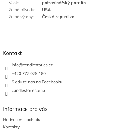
Vosk
:
potravinářský parafín
Země původu
:
USA
Země výroby
:
Česká republika
Z
á
p
a
Kontakt
t
í
info
@
candlestories.cz
+420 777 079 180
Sledujte nás na Facebooku
candlestoriesbrno
Informace pro vás
Hodnocení obchodu
Kontakty