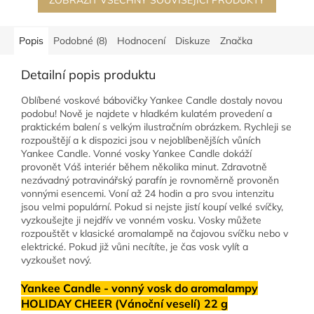
ZOBRAZIT VŠECHNY SOUVISEJÍCÍ PRODUKTY
Popis
Podobné (8)
Hodnocení
Diskuze
Značka
Detailní popis produktu
Oblíbené voskové bábovičky Yankee Candle dostaly novou
podobu! Nově je najdete v hladkém kulatém provedení a
praktickém balení s velkým ilustračním obrázkem. Rychleji se
rozpouštějí a k dispozici jsou v nejoblíbenějších vůních
Yankee Candle. Vonné vosky Yankee Candle dokáží
provonět Váš interiér během několika minut. Zdravotně
nezávadný potravinářský parafín je rovnoměrně provoněn
vonnými esencemi. Voní až 24 hodin a pro svou intenzitu
jsou velmi populární. Pokud si nejste jistí koupí velké svíčky,
vyzkoušejte ji nejdřív ve vonném vosku. Vosky můžete
rozpouštět v klasické aromalampě na čajovou svíčku nebo v
elektrické. Pokud již vůni necítíte, je čas vosk vylít a
vyzkoušet nový.
Yankee Candle - vonný vosk do aromalampy
HOLIDAY CHEER (Vánoční veselí) 22 g