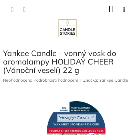
Přejít
NÁKU
na
obsah
KOŠÍK
Yankee Candle - vonný vosk do
aromalampy HOLIDAY CHEER
(Vánoční veselí) 22 g
Průměrné
Neohodnoceno
Podrobnosti hodnocení
Značka:
Yankee Candle
hodnocení
produktu
je
0,0
z
5
hvězdiček.