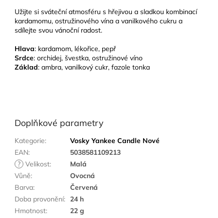
Užijte si sváteční atmosféru s hřejivou a sladkou kombinací
kardamomu, ostružinového vína a vanilkového cukru a
sdílejte svou vánoční radost.
Hlava
: kardamom, lékořice, pepř
Srdce
: orchidej, švestka, ostružinové víno
Základ
: ambra, vanilkový cukr, fazole tonka
Doplňkové parametry
Kategorie
:
Vosky Yankee Candle Nové
EAN
:
5038581109213
?
Velikost
:
Malá
Vůně
:
Ovocná
Barva
:
Červená
Doba provonění
:
24 h
Hmotnost
:
22 g