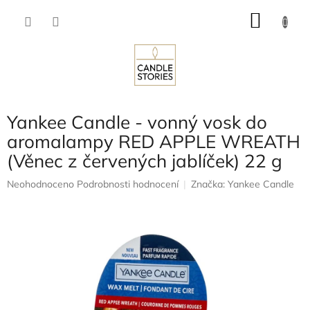
Přejít
NÁKU
na
obsah
KOŠÍK
Yankee Candle - vonný vosk do
aromalampy RED APPLE WREATH
(Věnec z červených jablíček) 22 g
Průměrné
Neohodnoceno
Podrobnosti hodnocení
Značka:
Yankee Candle
hodnocení
produktu
je
0,0
z
5
hvězdiček.