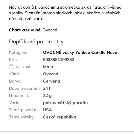
Návrat domů k vánočnímu stromečku zkrášlí tradiční věnec
s jablky. Sváteční aroma sladkých jablek, skořice, vlašských
ořechů a zázvoru.
Charakter vůně
: Ovocné
Doplňkové parametry
Kategorie
:
OVOCNÉ vosky Yankee Candle Nové
EAN
:
5038581109282
?
Velikost
:
Malá
Vůně
:
Ovocná
Barva
:
Červená
Doba provonění
:
24 h
Hmotnost
:
22 g
Vosk
:
potravinářský parafín
Země původu
:
USA
Země výroby
:
Česká republika