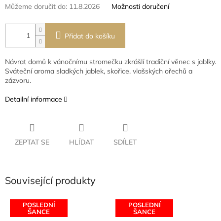
Můžeme doručit do:
11.8.2026
Možnosti doručení
Přidat do košíku
Návrat domů k vánočnímu stromečku zkrášlí tradiční věnec s jablky.
Sváteční aroma sladkých jablek, skořice, vlašských ořechů a
zázvoru.
Detailní informace
ZEPTAT SE
HLÍDAT
SDÍLET
Související produkty
POSLEDNÍ
POSLEDNÍ
ŠANCE
ŠANCE