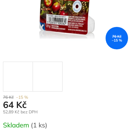
76 Kč
–15 %
76 Kč
–15 %
64 Kč
52,89 Kč bez DPH
Měrná
Skladem
(1 ks)
cena: