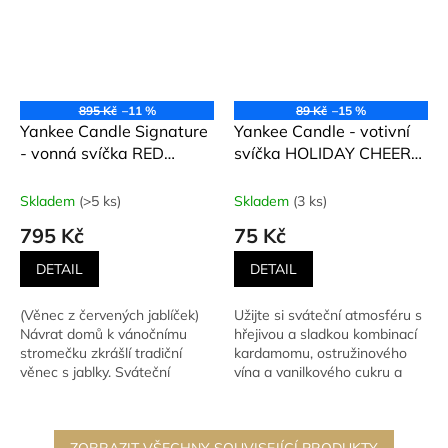
895 Kč
–11 %
89 Kč
–15 %
Yankee Candle Signature
Yankee Candle - votivní
- vonná svíčka RED
svíčka HOLIDAY CHEER
APPLE WREATH (Věnec z
(Vánoční veselí) 49 g
červených jablíček) 567 g
Skladem
(>5 ks)
Skladem
(3 ks)
795 Kč
75 Kč
DETAIL
DETAIL
(Věnec z červených jablíček)
Užijte si sváteční atmosféru s
Návrat domů k vánočnímu
hřejivou a sladkou kombinací
stromečku zkrášlí tradiční
kardamomu, ostružinového
věnec s jablky. Sváteční
vína a vanilkového cukru a
aroma...
sdílejte svou...