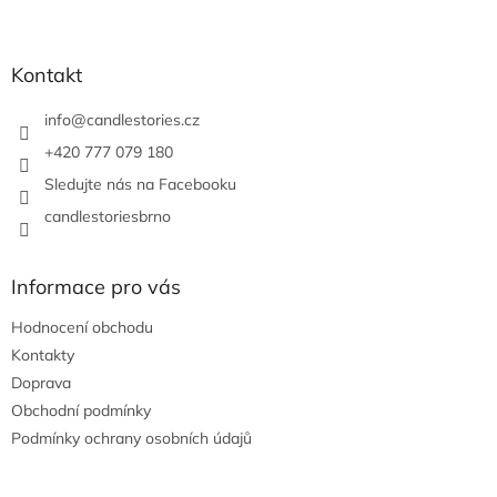
Z
á
p
a
Kontakt
t
í
info
@
candlestories.cz
+420 777 079 180
Sledujte nás na Facebooku
candlestoriesbrno
Informace pro vás
Hodnocení obchodu
Kontakty
Doprava
Obchodní podmínky
Podmínky ochrany osobních údajů