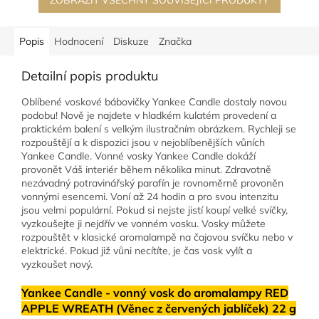
ZOBRAZIT VŠECHNY SOUVISEJÍCÍ PRODUKTY
Popis
Hodnocení
Diskuze
Značka
Detailní popis produktu
Oblíbené voskové bábovičky Yankee Candle dostaly novou
podobu! Nově je najdete v hladkém kulatém provedení a
praktickém balení s velkým ilustračním obrázkem. Rychleji se
rozpouštějí a k dispozici jsou v nejoblíbenějších vůních
Yankee Candle. Vonné vosky Yankee Candle dokáží
provonět Váš interiér během několika minut. Zdravotně
nezávadný potravinářský parafín je rovnoměrně provoněn
vonnými esencemi. Voní až 24 hodin a pro svou intenzitu
jsou velmi populární. Pokud si nejste jistí koupí velké svíčky,
vyzkoušejte ji nejdřív ve vonném vosku. Vosky můžete
rozpouštět v klasické aromalampě na čajovou svíčku nebo v
elektrické. Pokud již vůni necítíte, je čas vosk vylít a
vyzkoušet nový.
Yankee Candle - vonný vosk do aromalampy RED
APPLE WREATH (Věnec z červených jablíček) 22 g