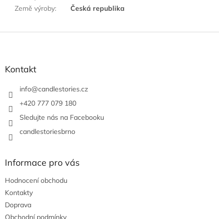
Země výroby
:
Česká republika
Z
á
p
a
Kontakt
t
í
info
@
candlestories.cz
+420 777 079 180
Sledujte nás na Facebooku
candlestoriesbrno
Informace pro vás
Hodnocení obchodu
Kontakty
Doprava
Obchodní podmínky