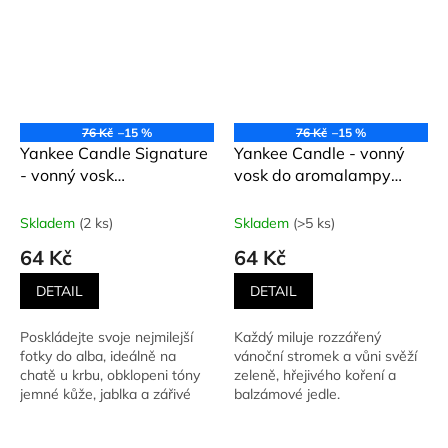
76 Kč
–15 %
76 Kč
–15 %
Yankee Candle Signature
Yankee Candle - vonný
- vonný vosk
vosk do aromalampy
AFTERNOON
SHIMMERING
SCRAPBOOKING
CHRISTMAS TREE
Skladem
(2 ks)
Skladem
(>5 ks)
(Odpoledne nad
(Rozzářený vánoční
64 Kč
64 Kč
fotoalbem) 22 g
stromeček) 22 g
DETAIL
DETAIL
Poskládejte svoje nejmilejší
Každý miluje rozzářený
fotky do alba, ideálně na
vánoční stromek a vůni svěží
chatě u krbu, obklopeni tóny
zeleně, hřejivého koření a
jemné kůže, jablka a zářivé
balzámové jedle.
ambry. Nádherně...