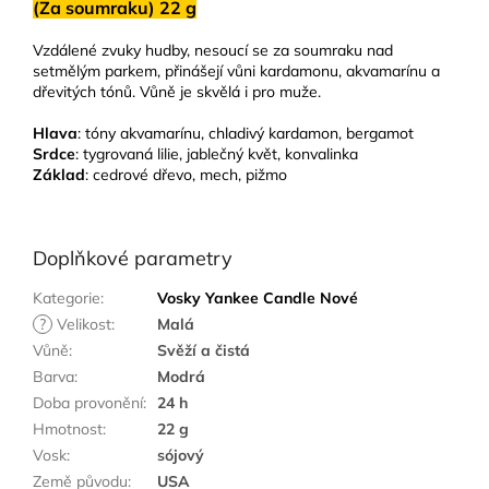
(Za soumraku) 22 g
Vzdálené zvuky hudby, nesoucí se za soumraku nad
setmělým parkem, přinášejí vůni kardamonu, akvamarínu a
dřevitých tónů. Vůně je skvělá i pro muže.
Hlava
: tóny akvamarínu, chladivý kardamon, bergamot
Srdce
: tygrovaná lilie, jablečný květ, konvalinka
Základ
: cedrové dřevo, mech, pižmo
Doplňkové parametry
Kategorie
:
Vosky Yankee Candle Nové
?
Velikost
:
Malá
Vůně
:
Svěží a čistá
Barva
:
Modrá
Doba provonění
:
24 h
Hmotnost
:
22 g
Vosk
:
sójový
Země původu
:
USA