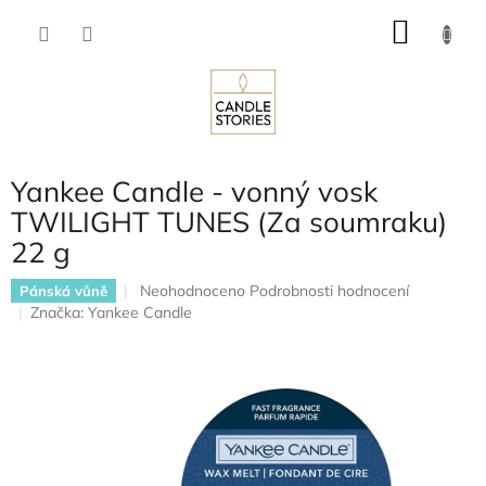
Přejít
NÁKU
na
obsah
KOŠÍK
Yankee Candle - vonný vosk
TWILIGHT TUNES (Za soumraku)
22 g
Průměrné
Neohodnoceno
Podrobnosti hodnocení
Pánská vůně
hodnocení
Značka:
Yankee Candle
produktu
je
0,0
z
5
hvězdiček.