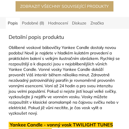
ZOBRAZIT VŠECHNY SOUVISEJÍCÍ PRODUKTY
Popis
Podobné (8)
Hodnocení
Diskuze
Značka
Detailní popis produktu
Oblíbené voskové bábovičky Yankee Candle dostaly novou
podobu! Nově je najdete v hladkém kulatém provedení a
praktickém balení s velkým ilustračním obrázkem. Rychleji se
rozpouštějí a k dispozici jsou v nejoblíbenějších vůních
Yankee Candle. Vonné vosky Yankee Candle dokáží
provonět Váš interiér během několika minut. Zdravotně
nezávadný potravinářský parafín je rovnoměrně provoněn
vonnými esencemi. Voní až 24 hodin a pro svou intenzitu
jsou velmi populární. Pokud si nejste jistí koupí velké svíčky,
vyzkoušejte ji nejdřív ve vonném vosku. Vosky můžete
rozpouštět v klasické aromalampě na čajovou svíčku nebo v
elektrické. Pokud již vůni necítíte, je čas vosk vylít a
vyzkoušet nový.
Yankee Candle - vonný vosk TWILIGHT TUNES