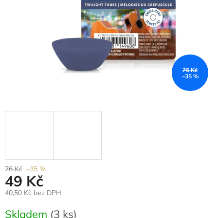
76 Kč
–35 %
76 Kč
–35 %
49 Kč
40,50 Kč bez DPH
Měrná
Skladem
(3 ks)
cena: